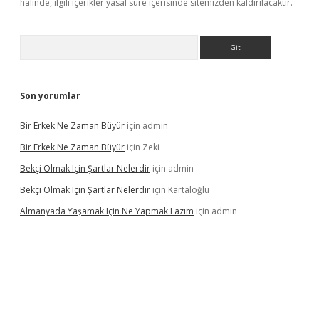
halinde, ilgili içerikler yasal süre içerisinde sitemizden kaldırılacaktır.
Arama
Son yorumlar
Bir Erkek Ne Zaman Büyür
için
admin
Bir Erkek Ne Zaman Büyür
için
Zeki
Bekçi Olmak Için Şartlar Nelerdir
için
admin
Bekçi Olmak Için Şartlar Nelerdir
için
Kartaloğlu
Almanyada Yaşamak Için Ne Yapmak Lazım
için
admin