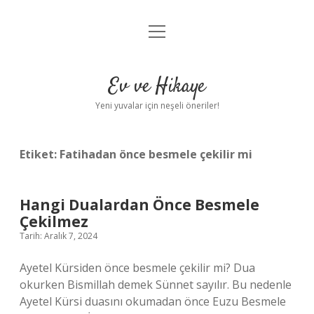
menüyü
Anasayfa
aç
Gizlilik Politikası
Ev ve Hikaye
Yasal Uyarı
Yeni yuvalar için neşeli öneriler!
Hakkımızda
Etiket:
Fatihadan önce besmele çekilir mi
Hangi Dualardan Önce Besmele
Çekilmez
Tarih: Aralık 7, 2024
Ayetel Kürsiden önce besmele çekilir mi? Dua
okurken Bismillah demek Sünnet sayılır. Bu nedenle
Ayetel Kürsi duasını okumadan önce Euzu Besmele