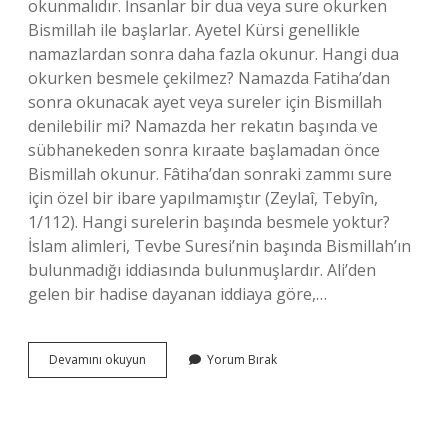
okunmalıdır. İnsanlar bir dua veya sure okurken
Bismillah ile başlarlar. Ayetel Kürsi genellikle
namazlardan sonra daha fazla okunur. Hangi dua
okurken besmele çekilmez? Namazda Fatiha’dan
sonra okunacak ayet veya sureler için Bismillah
denilebilir mi? Namazda her rekatın başında ve
sübhanekeden sonra kıraate başlamadan önce
Bismillah okunur. Fâtiha’dan sonraki zammı sure
için özel bir ibare yapılmamıştır (Zeylaî, Tebyîn,
1/112). Hangi surelerin başında besmele yoktur?
İslam alimleri, Tevbe Suresi’nin başında Bismillah’ın
bulunmadığı iddiasında bulunmuşlardır. Ali’den
gelen bir hadise dayanan iddiaya göre,…
Hangi
Devamını okuyun
Yorum Bırak
Dualardan
Önce
Besmele
Çekilmez