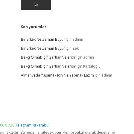
Son yorumlar
Bir Erkek Ne Zaman Büyür
için
admin
Bir Erkek Ne Zaman Büyür
için
Zeki
Bekçi Olmak Için Şartlar Nelerdir
için
admin
Bekçi Olmak Için Şartlar Nelerdir
için
Kartaloğlu
Almanyada Yaşamak Için Ne Yapmak Lazım
için
admin
06 0 726
Telegram: @karabul
vermektedir. Bu nedenle, sitedeki içerikleri proaktif olarak denetleme