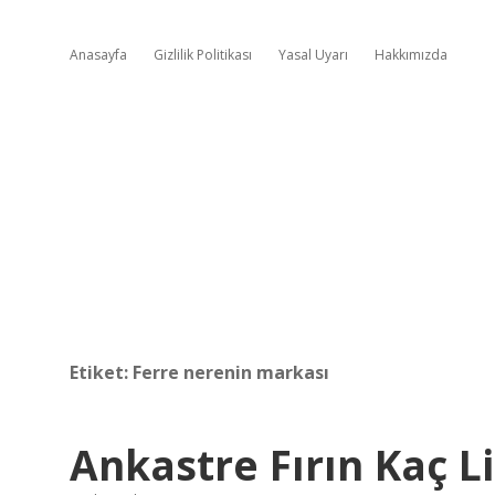
Anasayfa
Gizlilik Politikası
Yasal Uyarı
Hakkımızda
Etiket:
Ferre nerenin markası
Ankastre Fırın Kaç L