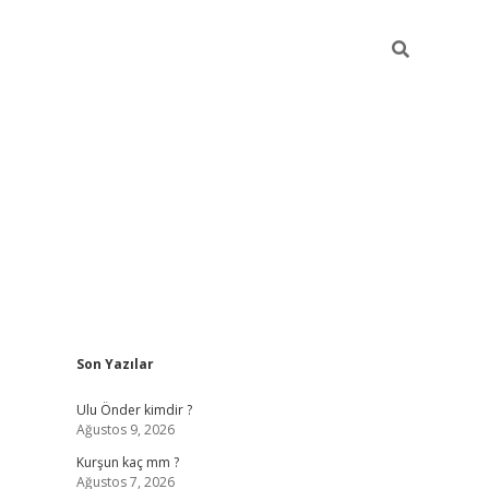
Sidebar
Son Yazılar
hilton bet 
Ulu Önder kimdir ?
Ağustos 9, 2026
Kurşun kaç mm ?
Ağustos 7, 2026