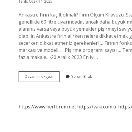
Tarih: Ocak 14, 2025
Ankastre fırın kaç lt olmalı? Fırın Ölçüm Kılavuzu: S
genellikle 60 litre civarındadır, ancak daha büyük mo
alanınız varsa veya büyük yemekler pişirmeyi seviyor
olabilir. Ankastre fırın alırken nelere dikkat etmek g
seçerken dikkat etmeniz gerekenler! … Fırının fonksiy
markası ve modeli. … Pişirme programı sayısı … Temiz
fazla makale…•20 Aralık 2023 En iyi…
Ankastre
Devamını okuyun
Yorum Bırak
Fırın
Kaç
Litre
Olmalı
https://www.herforum.net
https://vaki.com.tr
https: