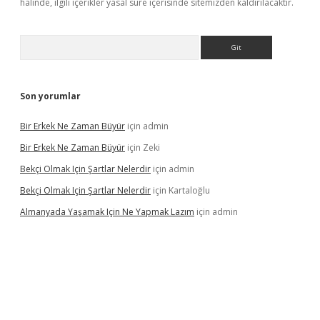
halinde, ilgili içerikler yasal süre içerisinde sitemizden kaldırılacaktır.
Arama
Son yorumlar
Bir Erkek Ne Zaman Büyür
için
admin
Bir Erkek Ne Zaman Büyür
için
Zeki
Bekçi Olmak Için Şartlar Nelerdir
için
admin
Bekçi Olmak Için Şartlar Nelerdir
için
Kartaloğlu
Almanyada Yaşamak Için Ne Yapmak Lazım
için
admin