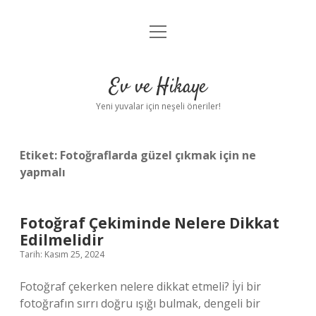
menüyü
Anasayfa
aç
Gizlilik Politikası
Ev ve Hikaye
Yasal Uyarı
Yeni yuvalar için neşeli öneriler!
Hakkımızda
Etiket:
Fotoğraflarda güzel çıkmak için ne
yapmalı
Fotoğraf Çekiminde Nelere Dikkat
Edilmelidir
Tarih: Kasım 25, 2024
Fotoğraf çekerken nelere dikkat etmeli? İyi bir
fotoğrafın sırrı doğru ışığı bulmak, dengeli bir