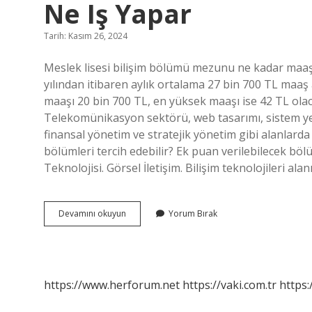
Ne Iş Yapar
Tarih: Kasım 26, 2024
Meslek lisesi bilişim bölümü mezunu ne kadar maaş al
yılından itibaren aylık ortalama 27 bin 700 TL maaş a
maaşı 20 bin 700 TL, en yüksek maaşı ise 42 TL olac
Telekomünikasyon sektörü, web tasarımı, sistem yeterl
finansal yönetim ve stratejik yönetim gibi alanlarda
bölümleri tercih edebilir? Ek puan verilebilecek bölü
Teknolojisi. Görsel İletişim. Bilişim teknolojileri al
Lise
Devamını okuyun
Yorum Bırak
Bilişim
Teknolojileri
Bölümü
Mezunları
Ne
https://www.herforum.net
https://vaki.com.tr
https:
Iş
Yapar