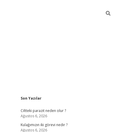
Sidebar
Son Yazılar
hilton bet gü
Ciltteki parazit neden olur ?
Ağustos 6, 2026
Kulağımızın iki görevi nedir ?
Ağustos 6, 2026