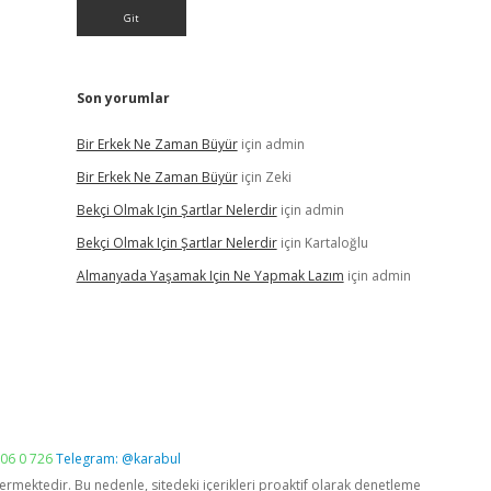
Son yorumlar
Bir Erkek Ne Zaman Büyür
için
admin
Bir Erkek Ne Zaman Büyür
için
Zeki
Bekçi Olmak Için Şartlar Nelerdir
için
admin
Bekçi Olmak Için Şartlar Nelerdir
için
Kartaloğlu
Almanyada Yaşamak Için Ne Yapmak Lazım
için
admin
06 0 726
Telegram: @karabul
vermektedir. Bu nedenle, sitedeki içerikleri proaktif olarak denetleme