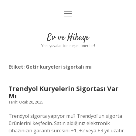
menüyü
Anasayfa
aç
Gizlilik Politikası
Ev ve Hikaye
Yasal Uyarı
Yeni yuvalar için neşeli öneriler!
Hakkımızda
Etiket:
Getir kuryeleri sigortalı mı
Trendyol Kuryelerin Sigortası Var
Mı
Tarih: Ocak 20, 2025
Trendyol sigorta yapıyor mu? Trendyol’un sigorta
ürünlerini keşfedin. Satın aldığınız elektronik
cihazınızın garanti süresini +1, +2 veya +3 yıl uzatır.