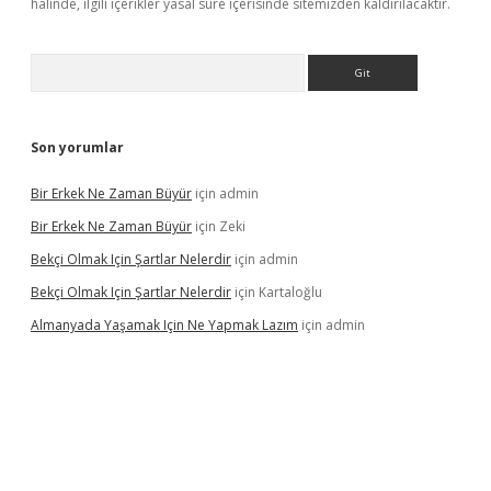
halinde, ilgili içerikler yasal süre içerisinde sitemizden kaldırılacaktır.
Arama
Son yorumlar
Bir Erkek Ne Zaman Büyür
için
admin
Bir Erkek Ne Zaman Büyür
için
Zeki
Bekçi Olmak Için Şartlar Nelerdir
için
admin
Bekçi Olmak Için Şartlar Nelerdir
için
Kartaloğlu
Almanyada Yaşamak Için Ne Yapmak Lazım
için
admin