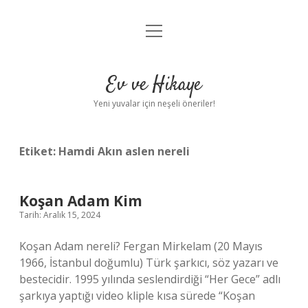
menüyü
Anasayfa
aç
Gizlilik Politikası
Ev ve Hikaye
Yasal Uyarı
Yeni yuvalar için neşeli öneriler!
Hakkımızda
Etiket:
Hamdi Akın aslen nereli
Koşan Adam Kim
Tarih: Aralık 15, 2024
Koşan Adam nereli? Fergan Mirkelam (20 Mayıs
1966, İstanbul doğumlu) Türk şarkıcı, söz yazarı ve
bestecidir. 1995 yılında seslendirdiği “Her Gece” adlı
şarkıya yaptığı video kliple kısa sürede “Koşan