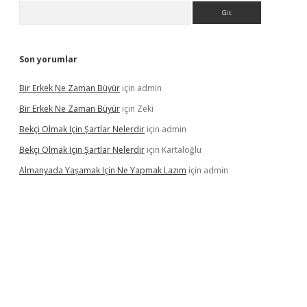
Arama
Son yorumlar
Bir Erkek Ne Zaman Büyür
için
admin
Bir Erkek Ne Zaman Büyür
için
Zeki
Bekçi Olmak Için Şartlar Nelerdir
için
admin
Bekçi Olmak Için Şartlar Nelerdir
için
Kartaloğlu
Almanyada Yaşamak Için Ne Yapmak Lazım
için
admin
lton bet güncel