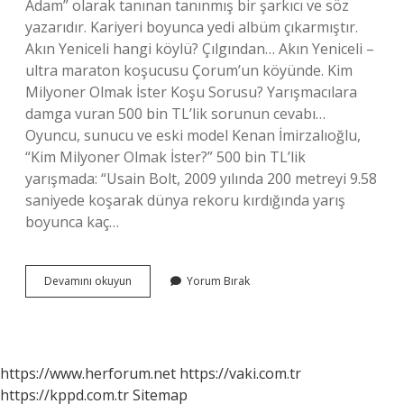
Adam” olarak tanınan tanınmış bir şarkıcı ve söz
yazarıdır. Kariyeri boyunca yedi albüm çıkarmıştır.
Akın Yeniceli hangi köylü? Çılgından… Akın Yeniceli –
ultra maraton koşucusu Çorum’un köyünde. Kim
Milyoner Olmak İster Koşu Sorusu? Yarışmacılara
damga vuran 500 bin TL’lik sorunun cevabı…
Oyuncu, sunucu ve eski model Kenan İmirzalıoğlu,
“Kim Milyoner Olmak İster?” 500 bin TL’lik
yarışmada: “Usain Bolt, 2009 yılında 200 metreyi 9.58
saniyede koşarak dünya rekoru kırdığında yarış
boyunca kaç…
Koşan
Devamını okuyun
Yorum Bırak
Adam
Kim
https://www.herforum.net
https://vaki.com.tr
https://kppd.com.tr
Sitemap