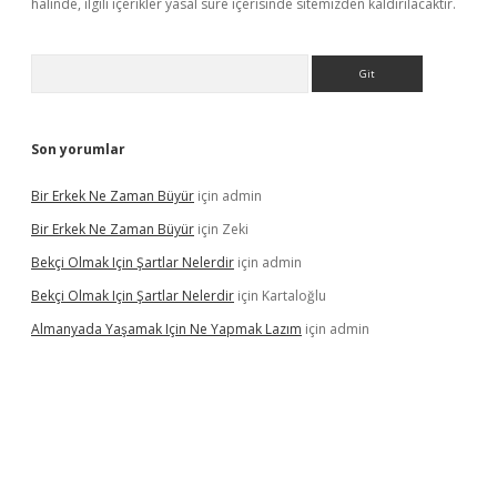
halinde, ilgili içerikler yasal süre içerisinde sitemizden kaldırılacaktır.
Arama
Son yorumlar
Bir Erkek Ne Zaman Büyür
için
admin
Bir Erkek Ne Zaman Büyür
için
Zeki
Bekçi Olmak Için Şartlar Nelerdir
için
admin
Bekçi Olmak Için Şartlar Nelerdir
için
Kartaloğlu
Almanyada Yaşamak Için Ne Yapmak Lazım
için
admin