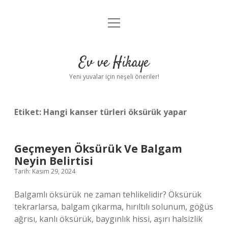
menüyü
Anasayfa
aç
Gizlilik Politikası
Ev ve Hikaye
Yasal Uyarı
Yeni yuvalar için neşeli öneriler!
Hakkımızda
Etiket:
Hangi kanser türleri öksürük yapar
Geçmeyen Öksürük Ve Balgam
Neyin Belirtisi
Tarih: Kasım 29, 2024
Balgamlı öksürük ne zaman tehlikelidir? Öksürük
tekrarlarsa, balgam çıkarma, hırıltılı solunum, göğüs
ağrısı, kanlı öksürük, baygınlık hissi, aşırı halsizlik