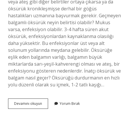
veya ateş gibi diğer belirtiler ortaya çıkarsa ya da
öksürük kronikleşmişse derhal bir göğüs
hastalıkları uzmanına başvurmak gerekir. Geçmeyen
balgamlı öksürük neyin belirtisi olabilir? Mukus
varsa, enfeksiyon olabilir. 3-4 hafta süren akut
öksürük, enfeksiyonlardan kaynaklanma olasılığı
daha yüksektir. Bu enfeksiyonlar üst veya alt
solunum yollarında meydana gelebilir. Öksürüğe
eşlik eden balgamın varlığı, balgamın büyük
miktarlarda sarı-yeşil-kahverengi olması ve ateş, bir
enfeksiyonu gösteren nedenlerdir. İnatçı öksürük ve
balgam nasıl geçer? Öksürüğü durdurmanın en hızlı
yolu düzenli olarak su içmek, 1-2 tatlı kaşığı…
Geçmeyen
Devamını okuyun
Yorum Bırak
Öksürük
Ve
Balgam
Neyin