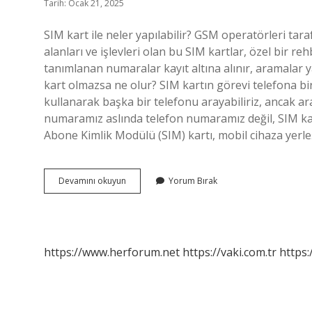
Tarih: Ocak 21, 2025
SIM kart ile neler yapılabilir? GSM operatörleri tara
alanları ve işlevleri olan bu SIM kartlar, özel bir r
tanımlanan numaralar kayıt altına alınır, aramalar yap
kart olmazsa ne olur? SIM kartın görevi telefona bir
kullanarak başka bir telefonu arayabiliriz, ancak a
numaramız aslında telefon numaramız değil, SIM ka
Abone Kimlik Modülü (SIM) kartı, mobil cihaza yerleş
Sim
Devamını okuyun
Yorum Bırak
Kart
Ne
Işe
Yarıyor
https://www.herforum.net
https://vaki.com.tr
https: