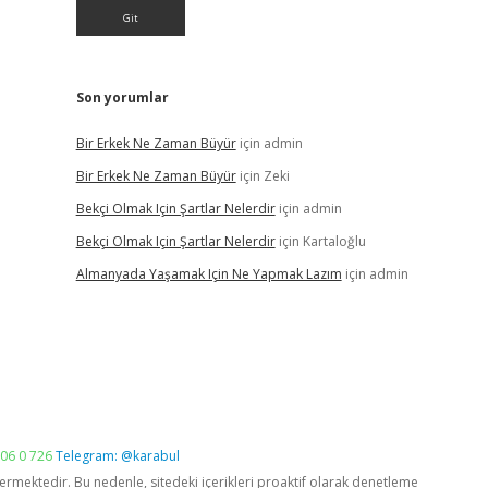
Son yorumlar
Bir Erkek Ne Zaman Büyür
için
admin
Bir Erkek Ne Zaman Büyür
için
Zeki
Bekçi Olmak Için Şartlar Nelerdir
için
admin
Bekçi Olmak Için Şartlar Nelerdir
için
Kartaloğlu
Almanyada Yaşamak Için Ne Yapmak Lazım
için
admin
06 0 726
Telegram: @karabul
vermektedir. Bu nedenle, sitedeki içerikleri proaktif olarak denetleme