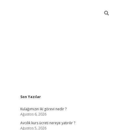
Sidebar
Son Yazılar
hilton bet 
Kulağımızın iki görevi nedir ?
Ağustos 6, 2026
Avcılık kurs ücreti nereye yatırılır ?
Ağustos 5, 2026