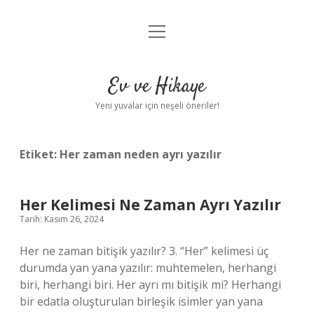
menüyü
Anasayfa
aç
Gizlilik Politikası
Ev ve Hikaye
Yasal Uyarı
Yeni yuvalar için neşeli öneriler!
Hakkımızda
Etiket:
Her zaman neden ayrı yazılır
Her Kelimesi Ne Zaman Ayrı Yazılır
Tarih: Kasım 26, 2024
Her ne zaman bitişik yazılır? 3. “Her” kelimesi üç
durumda yan yana yazılır: muhtemelen, herhangi
biri, herhangi biri. Her ayrı mı bitişik mi? Herhangi
bir edatla oluşturulan birleşik isimler yan yana