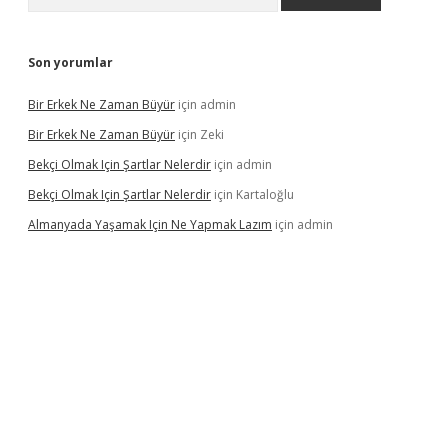
Son yorumlar
Bir Erkek Ne Zaman Büyür
için
admin
Bir Erkek Ne Zaman Büyür
için
Zeki
Bekçi Olmak Için Şartlar Nelerdir
için
admin
Bekçi Olmak Için Şartlar Nelerdir
için
Kartaloğlu
Almanyada Yaşamak Için Ne Yapmak Lazım
için
admin
ton bet güncel