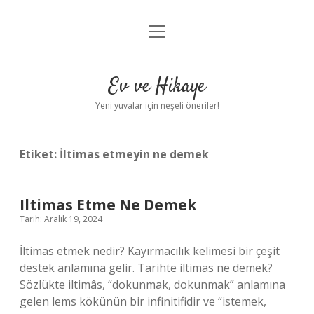
menüyü
Anasayfa
aç
Gizlilik Politikası
Ev ve Hikaye
Yasal Uyarı
Yeni yuvalar için neşeli öneriler!
Hakkımızda
Etiket:
İltimas etmeyin ne demek
Iltimas Etme Ne Demek
Tarih: Aralık 19, 2024
İltimas etmek nedir? Kayırmacılık kelimesi bir çeşit
destek anlamına gelir. Tarihte iltimas ne demek?
Sözlükte iltimâs, “dokunmak, dokunmak” anlamına
gelen lems kökünün bir infinitifidir ve “istemek,