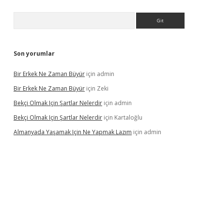
Arama
Son yorumlar
Bir Erkek Ne Zaman Büyür
için
admin
Bir Erkek Ne Zaman Büyür
için
Zeki
Bekçi Olmak Için Şartlar Nelerdir
için
admin
Bekçi Olmak Için Şartlar Nelerdir
için
Kartaloğlu
Almanyada Yaşamak Için Ne Yapmak Lazım
için
admin
ton bet güncel