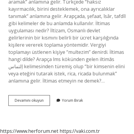
aramak” anlamına gelir. Türkçede “haksız
kayırmacılık, birini desteklemek, ona ayrıcalıklar
tanımak” anlamına gelir. Arapçada, şefaat, îsâr, tafdîl
gibi kelimeler de bu anlamda kullanılır. İltimas
uygulaması nedir? İltizam, Osmanlı devlet
gelirlerinin bir kısmını belirli bir ücret karşılığında
kişilere vererek toplama yöntemidir. Vergiyi
toplamayı üstlenen kişiye “multezim” denirdi. İltimas
hangi dilde? Arapça lms kökünden gelen iltimās
اِلتماس kelimesinden türemiş olup “bir kimsenin elini
veya eteğini tutarak istek, rica, ricada bulunmak”
anlamına gelir. İltimas etmeyin ne demek?…
Iltimas
Devamını okuyun
Yorum Bırak
Etme
Ne
Demek
https://www.herforum.net
https://vaki.com.tr