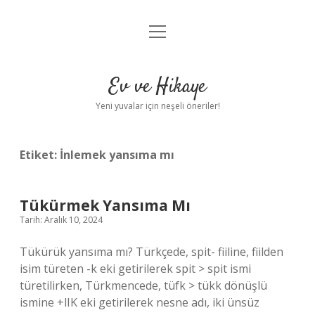
menüyü
Anasayfa
aç
Gizlilik Politikası
Ev ve Hikaye
Yasal Uyarı
Yeni yuvalar için neşeli öneriler!
Hakkımızda
Etiket:
İnlemek yansıma mı
Tükürmek Yansıma Mı
Tarih: Aralık 10, 2024
Tükürük yansıma mı? Türkçede, spit- fiiline, fiilden
isim türeten -k eki getirilerek spit > spit ismi
türetilirken, Türkmencede, tüfk > tükk dönüşlü
ismine +lIK eki getirilerek nesne adı, iki ünsüz