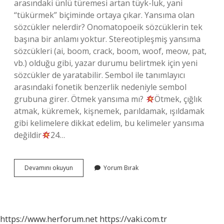
arasındaki ünlü türemesi artan tüyk-luk, yani
“tükürmek” biçiminde ortaya çıkar. Yansıma olan
sözcükler nelerdir? Onomatopoeik sözcüklerin tek
başına bir anlamı yoktur. Stereotipleşmiş yansıma
sözcükleri (ai, boom, crack, boom, woof, meow, pat,
vb.) olduğu gibi, yazar durumu belirtmek için yeni
sözcükler de yaratabilir. Sembol ile tanımlayıcı
arasındaki fonetik benzerlik nedeniyle sembol
grubuna girer. Ötmek yansıma mı?
Ötmek, çığlık
atmak, kükremek, kişnemek, parıldamak, ışıldamak
gibi kelimelere dikkat edelim, bu kelimeler yansıma
değildir
24…
Tükürmek
Devamını okuyun
Yorum Bırak
Yansıma
Mı
https://www.herforum.net
https://vaki.com.tr