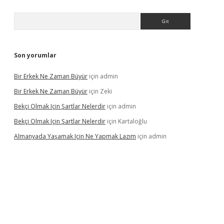
Arama
Son yorumlar
Bir Erkek Ne Zaman Büyür
için
admin
Bir Erkek Ne Zaman Büyür
için
Zeki
Bekçi Olmak Için Şartlar Nelerdir
için
admin
Bekçi Olmak Için Şartlar Nelerdir
için
Kartaloğlu
Almanyada Yaşamak Için Ne Yapmak Lazım
için
admin
ton bet güncel