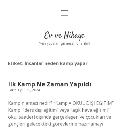
menüyü
Anasayfa
aç
Gizlilik Politikası
Ev ve Hikaye
Yasal Uyarı
Yeni yuvalar için neşeli öneriler!
Hakkımızda
Etiket:
İnsanlar neden kamp yapar
Ilk Kamp Ne Zaman Yapıldı
Tarih: Eylül 21, 2024
Kampın amacı nedir? “Kamp = OKUL DIŞI EĞİTİM”
Kamp, “ders dışı eğitim” veya “açık hava eğitimi”,
okul saatleri dışında gerçekleşen ve çocukları ve
gençleri gelecekteki görevlerine hazırlamayı