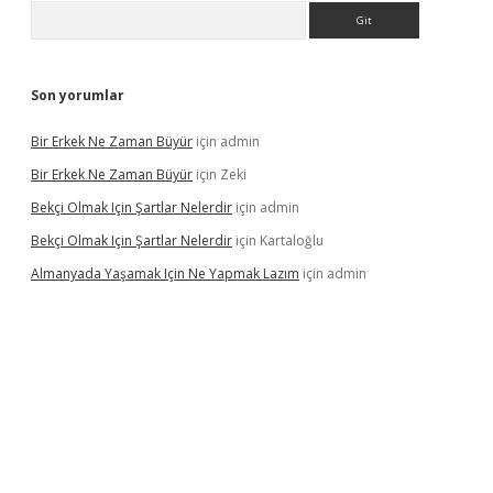
Arama
Son yorumlar
Bir Erkek Ne Zaman Büyür
için
admin
Bir Erkek Ne Zaman Büyür
için
Zeki
Bekçi Olmak Için Şartlar Nelerdir
için
admin
Bekçi Olmak Için Şartlar Nelerdir
için
Kartaloğlu
Almanyada Yaşamak Için Ne Yapmak Lazım
için
admin
lton bet güncel