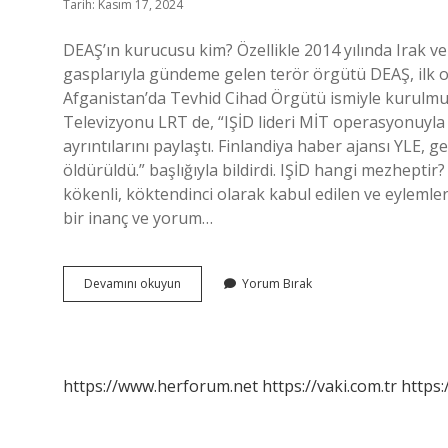
Tarih: Kasım 17, 2024
DEAŞ’ın kurucusu kim? Özellikle 2014 yılında Irak ve
gasplarıyla gündeme gelen terör örgütü DEAŞ, ilk 
Afganistan’da Tevhid Cihad Örgütü ismiyle kurulmuş
Televizyonu LRT de, “IŞİD lideri MİT operasyonuyla 
ayrıntılarını paylaştı. Finlandiya haber ajansı YLE, g
öldürüldü.” başlığıyla bildirdi. IŞİD hangi mezheptir?
kökenli, köktendinci olarak kabul edilen ve eylemle
bir inanç ve yorum…
Deaş
Devamını okuyun
Yorum Bırak
In
Başında
Kim
Var
https://www.herforum.net
https://vaki.com.tr
https: