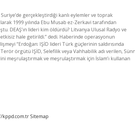
 Suriye’de gerçekleştirdiği kanlı eylemler ve toprak
olarak 1999 yılında Ebu Musab ez-Zerkavi tarafından
tu. DEAŞ’ın lideri kim öldürdü? Litvanya Ulusal Radyo ve
etkisiz hale getirildi.” dedi. Haberinde operasyonun
elişmeyi “Erdoğan: IŞİD lideri Türk güçlerinin saldırısında
 Terör örgütü IŞİD, Selefilik veya Vahhabilik adı verilen, Sünn
rini meşrulaştırmak ve meşrulaştırmak için İslam’ı kullanan
//kppd.com.tr
Sitemap