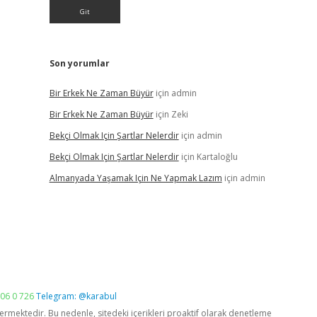
Son yorumlar
Bir Erkek Ne Zaman Büyür
için
admin
Bir Erkek Ne Zaman Büyür
için
Zeki
Bekçi Olmak Için Şartlar Nelerdir
için
admin
Bekçi Olmak Için Şartlar Nelerdir
için
Kartaloğlu
Almanyada Yaşamak Için Ne Yapmak Lazım
için
admin
06 0 726
Telegram: @karabul
vermektedir. Bu nedenle, sitedeki içerikleri proaktif olarak denetleme