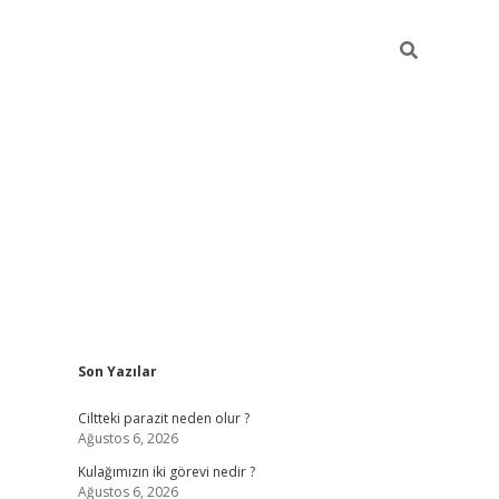
Sidebar
Son Yazılar
hilton bet 
Ciltteki parazit neden olur ?
Ağustos 6, 2026
Kulağımızın iki görevi nedir ?
Ağustos 6, 2026