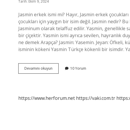
Tarih: Ekim 9, 2024
Jasmin erkek ismi mi? Hayır, Jasmin erkek çocukları 
çocukları için yaygın bir isim değil. Jasmin nedir? B
Jasminum olarak telaffuz edilir. Yasmin, genellikle
bir çiçektir. Yasmin ismi ayrıca sevilen, hayranlık d
ne demek Arapça? Jasmin: Yasemin. Jeyan: Öfkeli, kü
isminin kökeni Yasmin Türkçe kökenli bir isimdir. 
Jasmin
Devamını okuyun
10 Yorum
Kız
Ismi
Mi
https://www.herforum.net
https://vaki.com.tr
https: