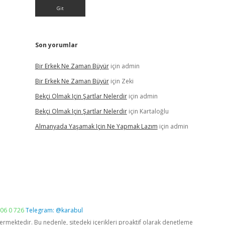
Son yorumlar
Bir Erkek Ne Zaman Büyür
için
admin
Bir Erkek Ne Zaman Büyür
için
Zeki
Bekçi Olmak Için Şartlar Nelerdir
için
admin
Bekçi Olmak Için Şartlar Nelerdir
için
Kartaloğlu
Almanyada Yaşamak Için Ne Yapmak Lazım
için
admin
06 0 726
Telegram: @karabul
vermektedir. Bu nedenle, sitedeki içerikleri proaktif olarak denetleme