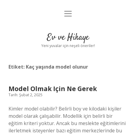
menüyü
Anasayfa
aç
Gizlilik Politikası
Ev ve Hikaye
Yasal Uyarı
Yeni yuvalar için neşeli öneriler!
Hakkımızda
Etiket:
Kaç yaşında model olunur
Model Olmak Için Ne Gerek
Tarih: Şubat 2, 2025
Kimler model olabilir? Belirli boy ve kilodaki kişiler
model olarak çalışabilir. Modellik için belirli bir
eğitim kriteri yoktur. Ancak bu meslekte eğitimlerini
ilerletmek isteyenler bazı eğitim merkezlerinde bu