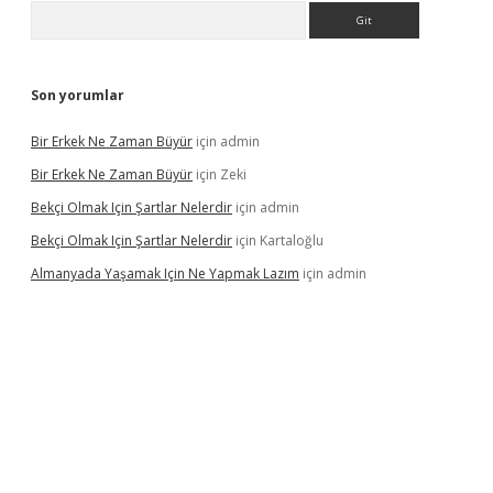
Arama
Son yorumlar
Bir Erkek Ne Zaman Büyür
için
admin
Bir Erkek Ne Zaman Büyür
için
Zeki
Bekçi Olmak Için Şartlar Nelerdir
için
admin
Bekçi Olmak Için Şartlar Nelerdir
için
Kartaloğlu
Almanyada Yaşamak Için Ne Yapmak Lazım
için
admin
ton bet güncel