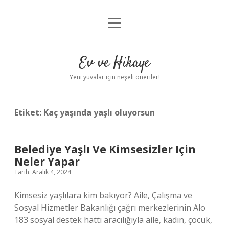
menüyü
Anasayfa
aç
Gizlilik Politikası
Ev ve Hikaye
Yasal Uyarı
Yeni yuvalar için neşeli öneriler!
Hakkımızda
Etiket:
Kaç yaşında yaşlı oluyorsun
Belediye Yaşlı Ve Kimsesizler Için
Neler Yapar
Tarih: Aralık 4, 2024
Kimsesiz yaşlılara kim bakıyor? Aile, Çalışma ve
Sosyal Hizmetler Bakanlığı çağrı merkezlerinin Alo
183 sosyal destek hattı aracılığıyla aile, kadın, çocuk,