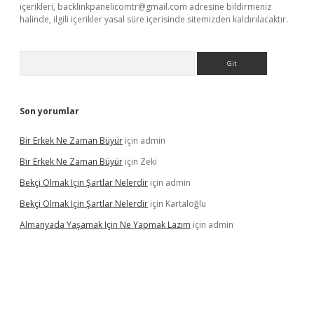
içerikleri,
backlinkpanelicomtr@gmail.com
adresine bildirmeniz
halinde, ilgili içerikler yasal süre içerisinde sitemizden kaldırılacaktır.
Arama
Son yorumlar
Bir Erkek Ne Zaman Büyür
için
admin
Bir Erkek Ne Zaman Büyür
için
Zeki
Bekçi Olmak Için Şartlar Nelerdir
için
admin
Bekçi Olmak Için Şartlar Nelerdir
için
Kartaloğlu
Almanyada Yaşamak Için Ne Yapmak Lazım
için
admin