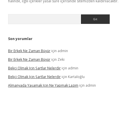
halinde, ilgili içerikler yasal süre içerisinde sitemizden kaldırılacaktır.
Arama
Son yorumlar
Bir Erkek Ne Zaman Büyür
için
admin
Bir Erkek Ne Zaman Büyür
için
Zeki
Bekçi Olmak Için Şartlar Nelerdir
için
admin
Bekçi Olmak Için Şartlar Nelerdir
için
Kartaloğlu
Almanyada Yaşamak Için Ne Yapmak Lazım
için
admin