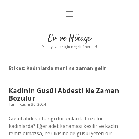
menüyü
Anasayfa
aç
Gizlilik Politikası
Ev ve Hikaye
Yasal Uyarı
Yeni yuvalar için neşeli öneriler!
Hakkımızda
Etiket:
Kadınlarda meni ne zaman gelir
Kadinin Gusül Abdesti Ne Zaman
Bozulur
Tarih: Kasım 30, 2024
Gusül abdesti hangi durumlarda bozulur
kadınlarda? Eğer adet kanaması kesilir ve kadın
temiz olmazsa, her ikisine de gusül yeterlidir.