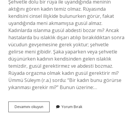
Şehvetle dolu bir rüya ile uyandığında meninin
aktığını gören kadın temiz olmaz. Rüyasında
kendisini cinsel ilişkide bulunurken görür, fakat
uyandığında meni akmamışsa gusül almaz.
Kadınlarda ıslanma gusül abdesti bozar mı? Ancak
hastalarda bu ıslaklık dışarı atılıp bırakıldıktan sonra
vücudun gevşemesine gerek yoktur; şehvetle
gelirse meni gibidir. Şaka yaparken veya şehvetle
düşünürken kadının kendisinden gelen ıslaklık
temizdir, gusül gerektirmez ve abdesti bozmaz.
Rüyada orgazma olmak kadın gusül gerektirir mi?
Ümmü Süleym (r.a.) sordu: “Bir kadın bunu görürse
yıkanması gerekir mi?” Bunun üzerine:…
Kadinin
Devamını okuyun
Yorum Bırak
Gusül
Abdesti
Ne
Zaman