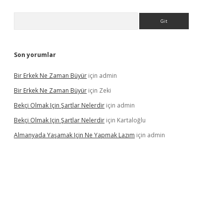
Arama
Son yorumlar
Bir Erkek Ne Zaman Büyür
için
admin
Bir Erkek Ne Zaman Büyür
için
Zeki
Bekçi Olmak Için Şartlar Nelerdir
için
admin
Bekçi Olmak Için Şartlar Nelerdir
için
Kartaloğlu
Almanyada Yaşamak Için Ne Yapmak Lazım
için
admin
ton bet güncel