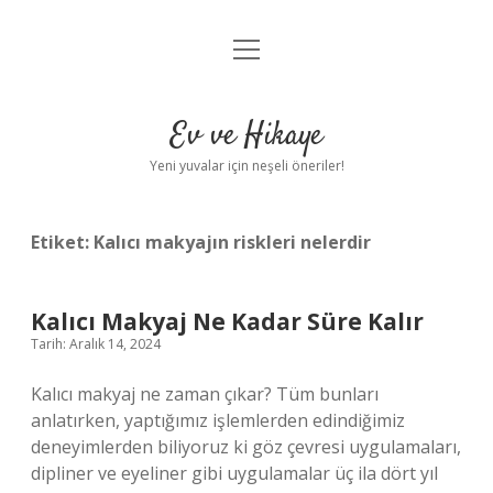
menüyü
Anasayfa
aç
Gizlilik Politikası
Ev ve Hikaye
Yasal Uyarı
Yeni yuvalar için neşeli öneriler!
Hakkımızda
Etiket:
Kalıcı makyajın riskleri nelerdir
Kalıcı Makyaj Ne Kadar Süre Kalır
Tarih: Aralık 14, 2024
Kalıcı makyaj ne zaman çıkar? Tüm bunları
anlatırken, yaptığımız işlemlerden edindiğimiz
deneyimlerden biliyoruz ki göz çevresi uygulamaları,
dipliner ve eyeliner gibi uygulamalar üç ila dört yıl