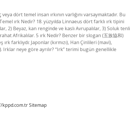
veya dört temel insan ırkının varlığını varsaymaktadır. Bu
 Temel ırk Nedir? 18. yüzyılda Linnaeus dört farklı ırk tipini
ılar, 2) Beyaz, kan renginde ve kaslı Avrupalılar, 3) Soluk tenli
, rahat Afrikalılar. 5 ırk Nedir? Benzer bir slogan (五族協和)
rk farklıydı: Japonlar (kırmızı), Han Çinlileri (mavi),
. Irklar neye göre ayrılır? “Irk” terimi bugün genellikle
//kppd.com.tr
Sitemap