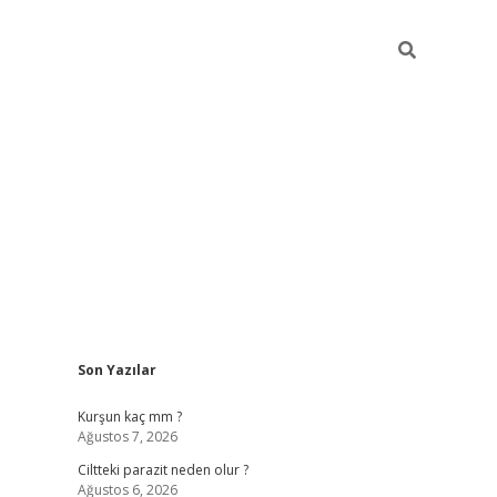
Sidebar
Son Yazılar
hilton bet g
Kurşun kaç mm ?
Ağustos 7, 2026
Ciltteki parazit neden olur ?
Ağustos 6, 2026