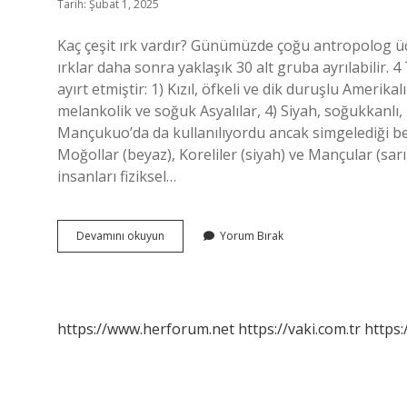
Tarih: Şubat 1, 2025
Kaç çeşit ırk vardır? Günümüzde çoğu antropolog üç 
ırklar daha sonra yaklaşık 30 alt gruba ayrılabilir. 4
ayırt etmiştir: 1) Kızıl, öfkeli ve dik duruşlu Amerikal
melankolik ve soğuk Asyalılar, 4) Siyah, soğukkanlı
Mançukuo’da da kullanılıyordu ancak simgelediği beş ı
Moğollar (beyaz), Koreliler (siyah) ve Mançular (sarı)
insanları fiziksel…
Irklar
Devamını okuyun
Yorum Bırak
Kaça
Ayrılır
https://www.herforum.net
https://vaki.com.tr
https: