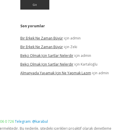
Son yorumlar
Bir Erkek Ne Zaman Büyür
için
admin
Bir Erkek Ne Zaman Büyür
için
Zeki
Bekçi Olmak Için Şartlar Nelerdir
için
admin
Bekçi Olmak Için Şartlar Nelerdir
için
Kartaloğlu
Almanyada Yaşamak Için Ne Yapmak Lazım
için
admin
06 0 726
Telegram: @karabul
vermektedir. Bu nedenle, sitedeki içerikleri proaktif olarak denetleme