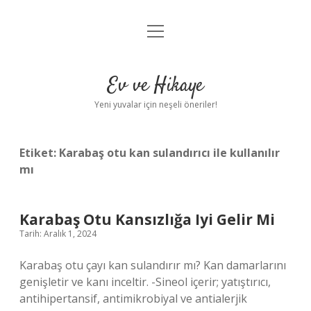
menüyü
Anasayfa
aç
Gizlilik Politikası
Ev ve Hikaye
Yasal Uyarı
Yeni yuvalar için neşeli öneriler!
Hakkımızda
Etiket:
Karabaş otu kan sulandırıcı ile kullanılır
mı
Karabaş Otu Kansızlığa Iyi Gelir Mi
Tarih: Aralık 1, 2024
Karabaş otu çayı kan sulandırır mı? Kan damarlarını
genişletir ve kanı inceltir. -Sineol içerir; yatıştırıcı,
antihipertansif, antimikrobiyal ve antialerjik