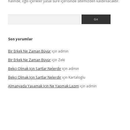
halinde, ilgili içerikler yasal süre içerisinde sitemizden kaldırılacaktır.
Arama
Son yorumlar
Bir Erkek Ne Zaman Büyür
için
admin
Bir Erkek Ne Zaman Büyür
için
Zeki
Bekçi Olmak Için Şartlar Nelerdir
için
admin
Bekçi Olmak Için Şartlar Nelerdir
için
Kartaloğlu
Almanyada Yaşamak Için Ne Yapmak Lazım
için
admin