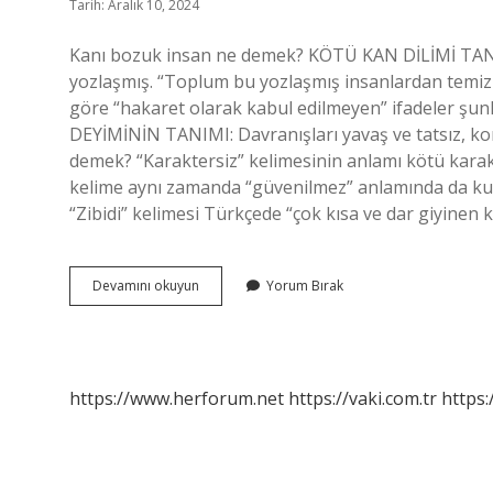
Tarih: Aralık 10, 2024
Kanı bozuk insan ne demek? KÖTÜ KAN DİLİMİ TANI
yozlaşmış. “Toplum bu yozlaşmış insanlardan temizl
göre “hakaret olarak kabul edilmeyen” ifadeler şunl
DEYİMİNİN TANIMI: Davranışları yavaş ve tatsız, kon
demek? “Karaktersiz” kelimesinin anlamı kötü karakt
kelime aynı zamanda “güvenilmez” anlamında da kull
“Zibidi” kelimesi Türkçede “çok kısa ve dar giyinen
Kanı
Devamını okuyun
Yorum Bırak
Bozuk
Kime
Denir
https://www.herforum.net
https://vaki.com.tr
https: