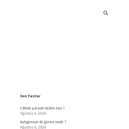
Sidebar
Son Yazılar
hilton bet 
Ciltteki parazit neden olur ?
Ağustos 6, 2026
Kulağımızın iki görevi nedir ?
Ağustos 6, 2026