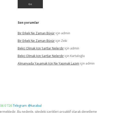
Son yorumlar
Bir Erkek Ne Zaman Büyür
için
admin
Bir Erkek Ne Zaman Büyür
için
Zeki
Bekçi Olmak Için Şartlar Nelerdir
için
admin
Bekçi Olmak Için Şartlar Nelerdir
için
Kartaloğlu
Almanyada Yaşamak Için Ne Yapmak Lazım
için
admin
06 0 726
Telegram: @karabul
vermektedir. Bu nedenle, sitedeki içerikleri proaktif olarak denetleme