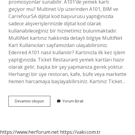
promosyonlar sunabilir. A101’de yemek kartı
geçiyor mu? Multinet Up üzerinden A101, BİM ve
CarrefourSA dijital kod başvurusu yaptığınızda
sadece alışverişlerinizde dijital kod olarak
kullanabileceğiniz bir hizmetimiz bulunmaktadır.
MultiNet kartınız hakkında detaylı bilgiye MultiNet
Kart Kullanıcıları sayfamızdan ulaşabilirsiniz.
Edenred A101 nasıl kullanılır? Kartınızla ilk kez işlem
yaptığınızda. Ticket Restaurant yemek kartları hazır
olarak gelir, başka bir şey yapmanıza gerek yoktur.
Herhangi bir üye restoran, kafe, büfe veya markette
hemen harcamaya başlayabilirsiniz. Kartınız Ticket…
A101
Devamını okuyun
Yorum Bırak
De
Ticket
Geçiyor
Mu
https://www.herforum.net
https://vaki.com.tr