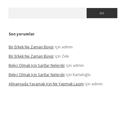
Arama
Son yorumlar
Bir Erkek Ne Zaman Büyür
için
admin
Bir Erkek Ne Zaman Büyür
için
Zeki
Bekçi Olmak Için Şartlar Nelerdir
için
admin
Bekçi Olmak Için Şartlar Nelerdir
için
Kartaloğlu
Almanyada Yaşamak Için Ne Yapmak Lazım
için
admin
ton bet güncel