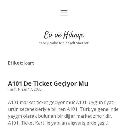
menüyü
Anasayfa
aç
Gizlilik Politikası
Ev ve Hikaye
Yasal Uyarı
Yeni yuvalar için neşeli öneriler!
Hakkımızda
Etiket:
kart
A101 De Ticket Geçiyor Mu
Tarih: Nisan 17, 2025
A101 market ticket geçiyor mu? A101: Uygun fiyatlı
ürün seçenekleriyle bilinen A101, Türkiye genelinde
yaygın olarak bulunan bir diğer market zinciridir.
A101, Ticket Kart ile yapılan alışverişlerde çeşitli