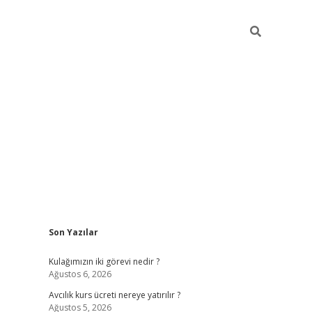
Sidebar
Son Yazılar
hilton bet g
Kulağımızın iki görevi nedir ?
Ağustos 6, 2026
Avcılık kurs ücreti nereye yatırılır ?
Ağustos 5, 2026