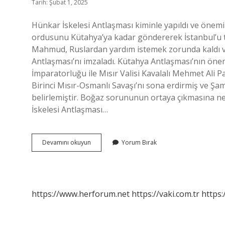
Tarih: Şubat 1, 2025
Hünkar İskelesi Antlaşması kiminle yapıldı ve önemi
ordusunu Kütahya’ya kadar göndererek İstanbul’u t
Mahmud, Ruslardan yardım istemek zorunda kaldı v
Antlaşması’nı imzaladı. Kütahya Antlaşması’nın öne
İmparatorluğu ile Mısır Valisi Kavalalı Mehmet Ali 
Birinci Mısır-Osmanlı Savaşı’nı sona erdirmiş ve Şam
belirlemiştir. Boğaz sorununun ortaya çıkmasına n
İskelesi Antlaşması…
Hünkar
Devamını okuyun
Yorum Bırak
Iskelesi
Antlaşması
Önemi
Nedir
https://www.herforum.net
https://vaki.com.tr
https: