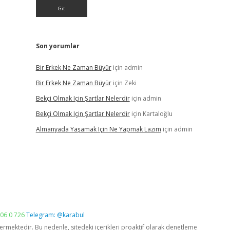
Son yorumlar
Bir Erkek Ne Zaman Büyür
için
admin
Bir Erkek Ne Zaman Büyür
için
Zeki
Bekçi Olmak Için Şartlar Nelerdir
için
admin
Bekçi Olmak Için Şartlar Nelerdir
için
Kartaloğlu
Almanyada Yaşamak Için Ne Yapmak Lazım
için
admin
06 0 726
Telegram: @karabul
vermektedir. Bu nedenle, sitedeki içerikleri proaktif olarak denetleme