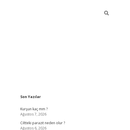
Sidebar
Son Yazılar
hilton bet gü
Kurşun kaç mm ?
Ağustos 7, 2026
Ciltteki parazit neden olur ?
Ağustos 6, 2026