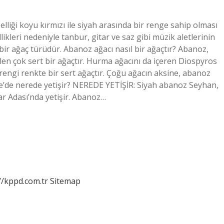
lliği koyu kırmızı ile siyah arasında bir renge sahip olması
llikleri nedeniyle tanbur, gitar ve saz gibi müzik aletlerinin
bir ağaç türüdür. Abanoz ağacı nasıl bir ağaçtır? Abanoz,
len çok sert bir ağaçtır. Hurma ağacını da içeren Diospyros
rengi renkte bir sert ağaçtır. Çoğu ağacın aksine, abanoz
’de nerede yetişir? NEREDE YETİŞİR: Siyah abanoz Seyhan,
 Adası’nda yetişir. Abanoz…
//kppd.com.tr
Sitemap