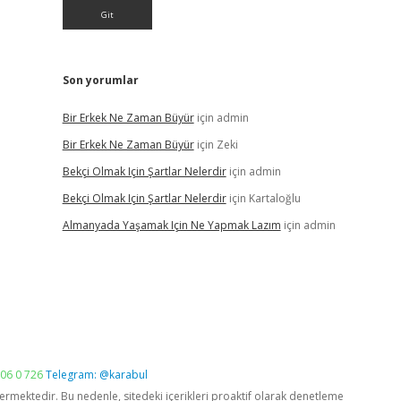
Son yorumlar
Bir Erkek Ne Zaman Büyür
için
admin
Bir Erkek Ne Zaman Büyür
için
Zeki
Bekçi Olmak Için Şartlar Nelerdir
için
admin
Bekçi Olmak Için Şartlar Nelerdir
için
Kartaloğlu
Almanyada Yaşamak Için Ne Yapmak Lazım
için
admin
06 0 726
Telegram: @karabul
vermektedir. Bu nedenle, sitedeki içerikleri proaktif olarak denetleme