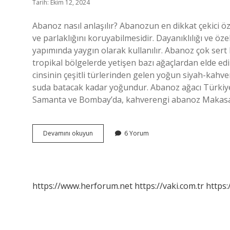
Tarih: Ekim 12, 2024
Abanoz nasıl anlaşılır? Abanozun en dikkat çekici öze
ve parlaklığını koruyabilmesidir. Dayanıklılığı ve öze
yapımında yaygın olarak kullanılır. Abanoz çok sert 
tropikal bölgelerde yetişen bazı ağaçlardan elde edi
cinsinin çeşitli türlerinden gelen yoğun siyah-kahve
suda batacak kadar yoğundur. Abanoz ağacı Türkiye
Samanta ve Bombay’da, kahverengi abanoz Makasar
Abanoz
Devamını okuyun
6 Yorum
Ağacı
Nasıl
Anlaşılır
https://www.herforum.net
https://vaki.com.tr
https: