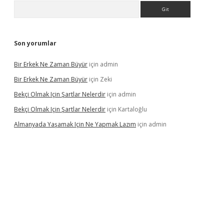
Arama
Son yorumlar
Bir Erkek Ne Zaman Büyür
için
admin
Bir Erkek Ne Zaman Büyür
için
Zeki
Bekçi Olmak Için Şartlar Nelerdir
için
admin
Bekçi Olmak Için Şartlar Nelerdir
için
Kartaloğlu
Almanyada Yaşamak Için Ne Yapmak Lazım
için
admin
güncel