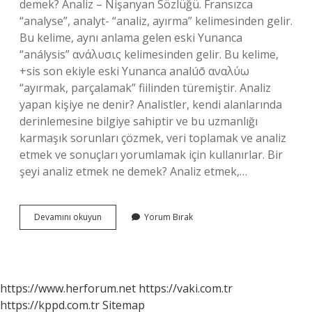
demek? Analiz – Nişanyan Sözlüğü. Fransızca
“analyse”, analyt- “analiz, ayırma” kelimesinden gelir.
Bu kelime, aynı anlama gelen eski Yunanca
“análysis” ανάλυσις kelimesinden gelir. Bu kelime,
+sis son ekiyle eski Yunanca analúō αναλύω
“ayırmak, parçalamak” fiilinden türemiştir. Analiz
yapan kişiye ne denir? Analistler, kendi alanlarında
derinlemesine bilgiye sahiptir ve bu uzmanlığı
karmaşık sorunları çözmek, veri toplamak ve analiz
etmek ve sonuçları yorumlamak için kullanırlar. Bir
şeyi analiz etmek ne demek? Analiz etmek,…
Analizan
Devamını okuyun
Yorum Bırak
Ne
Demek
https://www.herforum.net
https://vaki.com.tr
https://kppd.com.tr
Sitemap