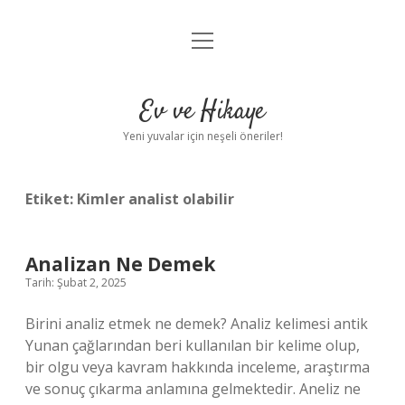
menüyü
Anasayfa
aç
Gizlilik Politikası
Ev ve Hikaye
Yasal Uyarı
Yeni yuvalar için neşeli öneriler!
Hakkımızda
Etiket:
Kimler analist olabilir
Analizan Ne Demek
Tarih: Şubat 2, 2025
Birini analiz etmek ne demek? Analiz kelimesi antik
Yunan çağlarından beri kullanılan bir kelime olup,
bir olgu veya kavram hakkında inceleme, araştırma
ve sonuç çıkarma anlamına gelmektedir. Aneliz ne