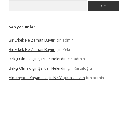
Arama
Son yorumlar
Bir Erkek Ne Zaman Büyür
için
admin
Bir Erkek Ne Zaman Büyür
için
Zeki
Bekçi Olmak Için Şartlar Nelerdir
için
admin
Bekçi Olmak Için Şartlar Nelerdir
için
Kartaloğlu
Almanyada Yaşamak Için Ne Yapmak Lazım
için
admin
ton bet güncel