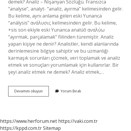
demek? Analiz – Nişanyan Sözlüğü. Fransızca
“analyse”, analyt- “analiz, ayırma” kelimesinden gelir.
Bu kelime, aynı anlama gelen eski Yunanca
“análysis” ανάλυσις kelimesinden gelir. Bu kelime,
+sis son ekiyle eski Yunanca analúō αναλύω
“ayırmak, parçalamak” fiilinden türemiştir. Analiz
yapan kişiye ne denir? Analistler, kendi alanlarında
derinlemesine bilgiye sahiptir ve bu uzmanlığı
karmaşık sorunları çözmek, veri toplamak ve analiz
etmek ve sonuçları yorumlamak için kullanırlar. Bir
şeyi analiz etmek ne demek? Analiz etmek,…
Analizan
Devamını okuyun
Yorum Bırak
Ne
Demek
https://www.herforum.net
https://vaki.com.tr
https://kppd.com.tr
Sitemap