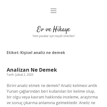
menüyü
Anasayfa
aç
Gizlilik Politikası
Ev ve Hikaye
Yasal Uyarı
Yeni yuvalar için neşeli öneriler!
Hakkımızda
Etiket:
Kişisel analiz ne demek
Analizan Ne Demek
Tarih: Şubat 2, 2025
Birini analiz etmek ne demek? Analiz kelimesi antik
Yunan çağlarından beri kullanılan bir kelime olup,
bir olgu veya kavram hakkında inceleme, araştırma
ve sonuç çıkarma anlamına gelmektedir. Aneliz ne