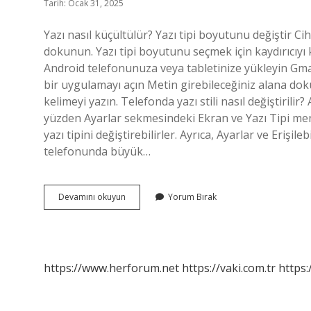
Tarih: Ocak 31, 2025
Yazı nasıl küçültülür? Yazı tipi boyutunu değiştir Ci
dokunun. Yazı tipi boyutunu seçmek için kaydırıcıyı 
Android telefonunuza veya tabletinize yükleyin Gma
bir uygulamayı açın Metin girebileceğiniz alana dok
kelimeyi yazın. Telefonda yazı stili nasıl değiştirilir?
yüzden Ayarlar sekmesindeki Ekran ve Yazı Tipi menül
yazı tipini değiştirebilirler. Ayrıca, Ayarlar ve Erişile
telefonunda büyük…
Küçük
Devamını okuyun
Yorum Bırak
Yazı
Nasıl
Yazılır
Telefon
https://www.herforum.net
https://vaki.com.tr
https: