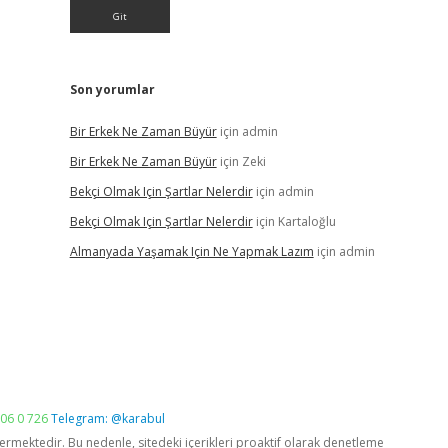
Son yorumlar
Bir Erkek Ne Zaman Büyür
için
admin
Bir Erkek Ne Zaman Büyür
için
Zeki
Bekçi Olmak Için Şartlar Nelerdir
için
admin
Bekçi Olmak Için Şartlar Nelerdir
için
Kartaloğlu
Almanyada Yaşamak Için Ne Yapmak Lazım
için
admin
06 0 726
Telegram: @karabul
vermektedir. Bu nedenle, sitedeki içerikleri proaktif olarak denetleme