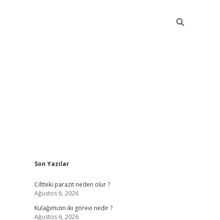
Sidebar
Son Yazılar
hilton bet 
Ciltteki parazit neden olur ?
Ağustos 6, 2026
Kulağımızın iki görevi nedir ?
Ağustos 6, 2026