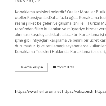
Tarih: Şubat 1, 2025
Konaklama tesisleri nelerdir? Oteller.Moteller.Butik
oteller.Pansiyonlar.Daha fazla öğe… Konaklama tesisi
resmi şirket belgeleri ve çalışma izni ile İl Turizm
tarafından fiilen kullanılan ve müşteriye hizmet ve
alınması koşuluyla dikkate alacaktır. Konaklama işi 
içme gibi ihtiyaçları karşılama ve belirli bir ücret ka
durumudur. İş ve tatil amaçlı seyahatlerde kullanıl
Konaklama Tesisleri Hakkında: Konaklama tesisleri, 
Konaklama
Devamını okuyun
Yorum Bırak
Tesisi
Ne
Demek
https://www.herforum.net
https://vaki.com.tr
https: