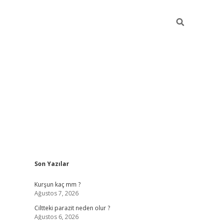
Sidebar
Son Yazılar
hilton bet 
Kurşun kaç mm ?
Ağustos 7, 2026
Ciltteki parazit neden olur ?
Ağustos 6, 2026