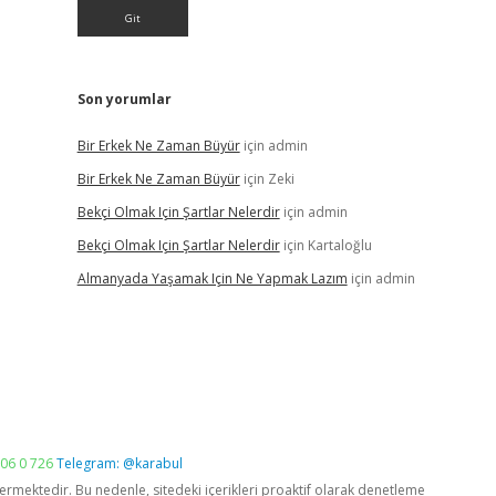
Son yorumlar
Bir Erkek Ne Zaman Büyür
için
admin
Bir Erkek Ne Zaman Büyür
için
Zeki
Bekçi Olmak Için Şartlar Nelerdir
için
admin
Bekçi Olmak Için Şartlar Nelerdir
için
Kartaloğlu
Almanyada Yaşamak Için Ne Yapmak Lazım
için
admin
06 0 726
Telegram: @karabul
vermektedir. Bu nedenle, sitedeki içerikleri proaktif olarak denetleme