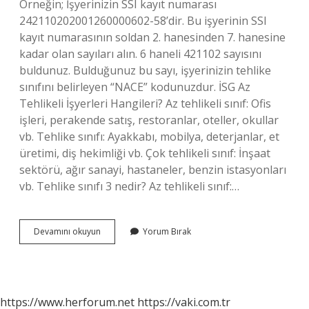
Örneğin; İşyerinizin SSI kayıt numarası
242110202001260000602-58’dir. Bu işyerinin SSI
kayıt numarasının soldan 2. hanesinden 7. hanesine
kadar olan sayıları alın. 6 haneli 421102 sayısını
buldunuz. Bulduğunuz bu sayı, işyerinizin tehlike
sınıfını belirleyen “NACE” kodunuzdur. İSG Az
Tehlikeli İşyerleri Hangileri? Az tehlikeli sınıf: Ofis
işleri, perakende satış, restoranlar, oteller, okullar
vb. Tehlike sınıfı: Ayakkabı, mobilya, deterjanlar, et
üretimi, diş hekimliği vb. Çok tehlikeli sınıf: İnşaat
sektörü, ağır sanayi, hastaneler, benzin istasyonları
vb. Tehlike sınıfı 3 nedir? Az tehlikeli sınıf:…
Kuaförler
Devamını okuyun
Yorum Bırak
Hangi
Tehlike
Sınıfında
https://www.herforum.net
https://vaki.com.tr