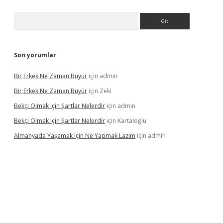
Arama
Son yorumlar
Bir Erkek Ne Zaman Büyür
için
admin
Bir Erkek Ne Zaman Büyür
için
Zeki
Bekçi Olmak Için Şartlar Nelerdir
için
admin
Bekçi Olmak Için Şartlar Nelerdir
için
Kartaloğlu
Almanyada Yaşamak Için Ne Yapmak Lazım
için
admin
ton bet güncel