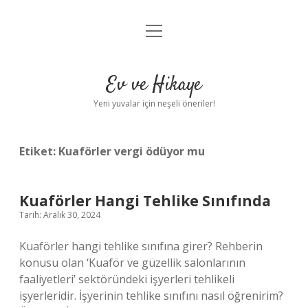
menüyü
Anasayfa
aç
Gizlilik Politikası
Ev ve Hikaye
Yasal Uyarı
Yeni yuvalar için neşeli öneriler!
Hakkımızda
Etiket:
Kuaförler vergi ödüyor mu
Kuaförler Hangi Tehlike Sınıfında
Tarih: Aralık 30, 2024
Kuaförler hangi tehlike sınıfına girer? Rehberin
konusu olan ‘Kuaför ve güzellik salonlarının
faaliyetleri’ sektöründeki işyerleri tehlikeli
işyerleridir. İşyerinin tehlike sınıfını nasıl öğrenirim?