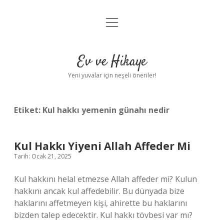
menüyü
Anasayfa
aç
Gizlilik Politikası
Ev ve Hikaye
Yasal Uyarı
Yeni yuvalar için neşeli öneriler!
Hakkımızda
Etiket:
Kul hakkı yemenin günahı nedir
Kul Hakkı Yiyeni Allah Affeder Mi
Tarih: Ocak 21, 2025
Kul hakkını helal etmezse Allah affeder mi? Kulun
hakkını ancak kul affedebilir. Bu dünyada bize
haklarını affetmeyen kişi, ahirette bu haklarını
bizden talep edecektir. Kul hakkı tövbesi var mı?