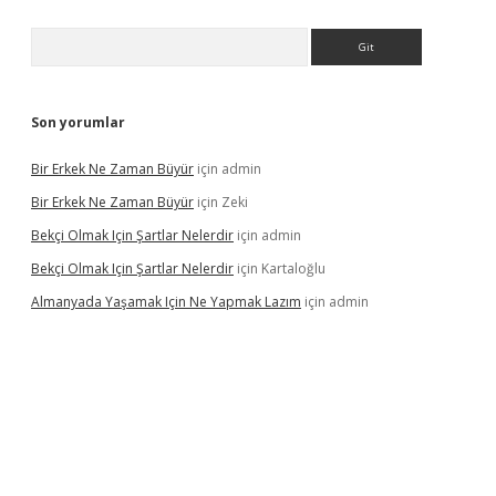
Arama
Son yorumlar
Bir Erkek Ne Zaman Büyür
için
admin
Bir Erkek Ne Zaman Büyür
için
Zeki
Bekçi Olmak Için Şartlar Nelerdir
için
admin
Bekçi Olmak Için Şartlar Nelerdir
için
Kartaloğlu
Almanyada Yaşamak Için Ne Yapmak Lazım
için
admin
ton bet güncel