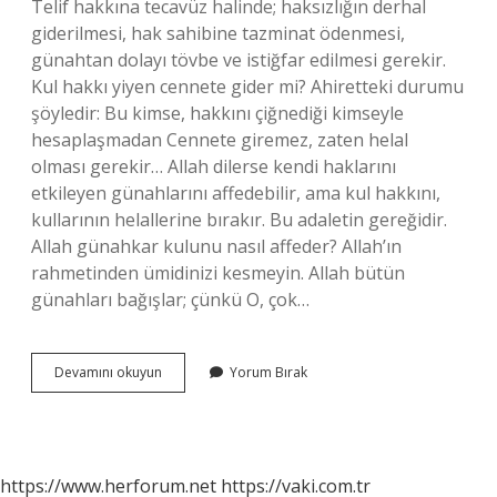
Telif hakkına tecavüz halinde; haksızlığın derhal
giderilmesi, hak sahibine tazminat ödenmesi,
günahtan dolayı tövbe ve istiğfar edilmesi gerekir.
Kul hakkı yiyen cennete gider mi? Ahiretteki durumu
şöyledir: Bu kimse, hakkını çiğnediği kimseyle
hesaplaşmadan Cennete giremez, zaten helal
olması gerekir… Allah dilerse kendi haklarını
etkileyen günahlarını affedebilir, ama kul hakkını,
kullarının helallerine bırakır. Bu adaletin gereğidir.
Allah günahkar kulunu nasıl affeder? Allah’ın
rahmetinden ümidinizi kesmeyin. Allah bütün
günahları bağışlar; çünkü O, çok…
Kul
Devamını okuyun
Yorum Bırak
Hakkı
Yiyeni
Allah
Affeder
Mi
https://www.herforum.net
https://vaki.com.tr