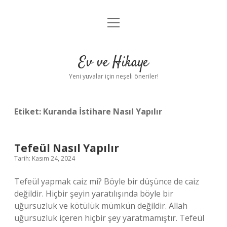
menüyü
Anasayfa
aç
Gizlilik Politikası
Ev ve Hikaye
Yasal Uyarı
Yeni yuvalar için neşeli öneriler!
Hakkımızda
Etiket:
Kuranda İstihare Nasıl Yapılır
Tefeül Nasıl Yapılır
Tarih: Kasım 24, 2024
Tefeül yapmak caiz mi? Böyle bir düşünce de caiz
değildir. Hiçbir şeyin yaratılışında böyle bir
uğursuzluk ve kötülük mümkün değildir. Allah
uğursuzluk içeren hiçbir şey yaratmamıştır. Tefeül