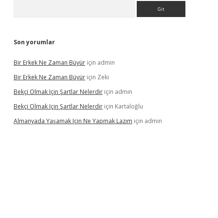
Arama
Son yorumlar
Bir Erkek Ne Zaman Büyür
için
admin
Bir Erkek Ne Zaman Büyür
için
Zeki
Bekçi Olmak Için Şartlar Nelerdir
için
admin
Bekçi Olmak Için Şartlar Nelerdir
için
Kartaloğlu
Almanyada Yaşamak Için Ne Yapmak Lazım
için
admin
ton bet güncel