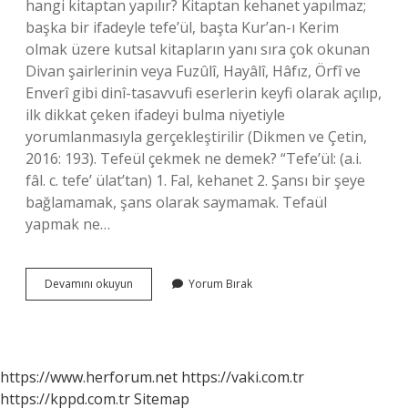
hangi kitaptan yapılır? Kitaptan kehanet yapılmaz;
başka bir ifadeyle tefe’ül, başta Kur’an-ı Kerim
olmak üzere kutsal kitapların yanı sıra çok okunan
Divan şairlerinin veya Fuzûlî, Hayâlî, Hâfız, Örfî ve
Enverî gibi dinî-tasavvufi eserlerin keyfi olarak açılıp,
ilk dikkat çeken ifadeyi bulma niyetiyle
yorumlanmasıyla gerçekleştirilir (Dikmen ve Çetin,
2016: 193). Tefeül çekmek ne demek? “Tefe’ül: (a.i.
fâl. c. tefe’ ülat’tan) 1. Fal, kehanet 2. Şansı bir şeye
bağlamamak, şans olarak saymamak. Tefaül
yapmak ne…
Tefeül
Devamını okuyun
Yorum Bırak
Nasıl
Yapılır
https://www.herforum.net
https://vaki.com.tr
https://kppd.com.tr
Sitemap