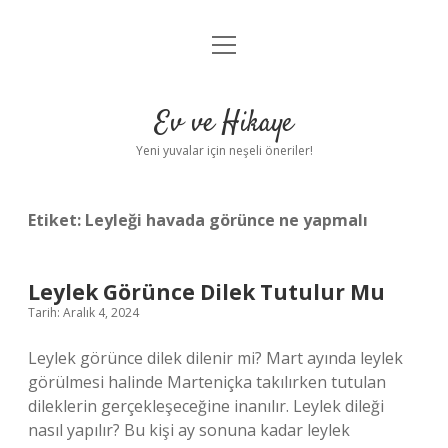
menüyü
Anasayfa
aç
Gizlilik Politikası
Ev ve Hikaye
Yasal Uyarı
Yeni yuvalar için neşeli öneriler!
Hakkımızda
Etiket:
Leyleği havada görünce ne yapmalı
Leylek Görünce Dilek Tutulur Mu
Tarih: Aralık 4, 2024
Leylek görünce dilek dilenir mi? Mart ayında leylek
görülmesi halinde Marteniçka takılırken tutulan
dileklerin gerçekleşeceğine inanılır. Leylek dileği
nasıl yapılır? Bu kişi ay sonuna kadar leylek