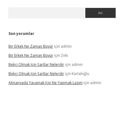
Arama
Son yorumlar
Bir Erkek Ne Zaman Büyür
için
admin
Bir Erkek Ne Zaman Büyür
için
Zeki
Bekçi Olmak Için Şartlar Nelerdir
için
admin
Bekçi Olmak Için Şartlar Nelerdir
için
Kartaloğlu
Almanyada Yaşamak Için Ne Yapmak Lazım
için
admin
on bet güncel