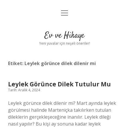
menüyü
Anasayfa
aç
Gizlilik Politikası
Ev ve Hikaye
Yasal Uyarı
Yeni yuvalar için neşeli öneriler!
Hakkımızda
Etiket:
Leylek görünce dilek dilenir mi
Leylek Görünce Dilek Tutulur Mu
Tarih: Aralık 4, 2024
Leylek görünce dilek dilenir mi? Mart ayında leylek
görülmesi halinde Marteniçka takılırken tutulan
dileklerin gerçekleşeceğine inanılır. Leylek dileği
nasıl yapılır? Bu kişi ay sonuna kadar leylek