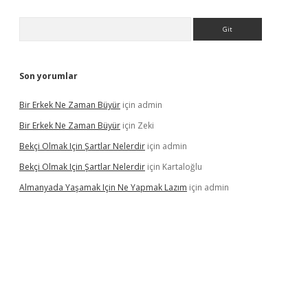
Arama
Son yorumlar
Bir Erkek Ne Zaman Büyür
için
admin
Bir Erkek Ne Zaman Büyür
için
Zeki
Bekçi Olmak Için Şartlar Nelerdir
için
admin
Bekçi Olmak Için Şartlar Nelerdir
için
Kartaloğlu
Almanyada Yaşamak Için Ne Yapmak Lazım
için
admin
 bet güncel