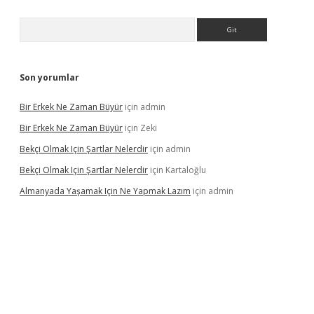
Arama
Son yorumlar
Bir Erkek Ne Zaman Büyür
için
admin
Bir Erkek Ne Zaman Büyür
için
Zeki
Bekçi Olmak Için Şartlar Nelerdir
için
admin
Bekçi Olmak Için Şartlar Nelerdir
için
Kartaloğlu
Almanyada Yaşamak Için Ne Yapmak Lazım
için
admin
ton bet güncel