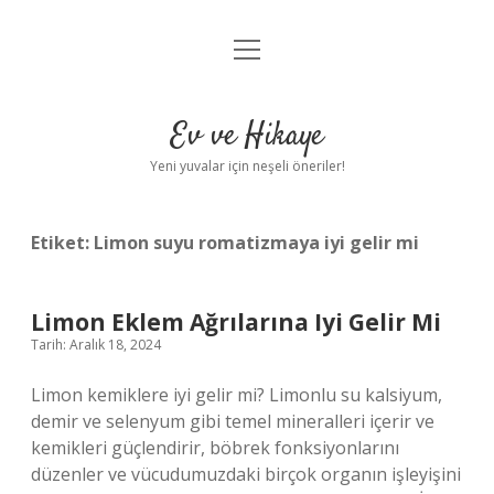
menüyü
Anasayfa
aç
Gizlilik Politikası
Ev ve Hikaye
Yasal Uyarı
Yeni yuvalar için neşeli öneriler!
Hakkımızda
Etiket:
Limon suyu romatizmaya iyi gelir mi
Limon Eklem Ağrılarına Iyi Gelir Mi
Tarih: Aralık 18, 2024
Limon kemiklere iyi gelir mi? Limonlu su kalsiyum,
demir ve selenyum gibi temel mineralleri içerir ve
kemikleri güçlendirir, böbrek fonksiyonlarını
düzenler ve vücudumuzdaki birçok organın işleyişini