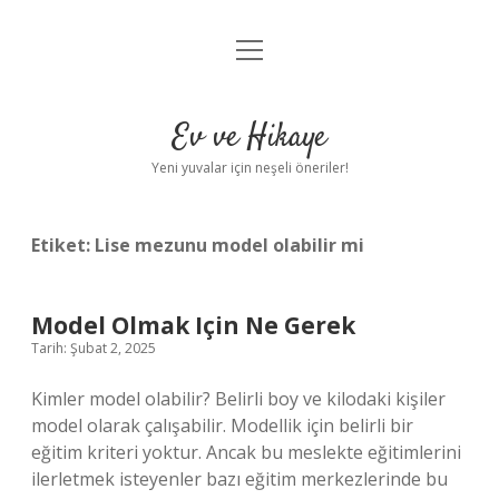
menüyü
Anasayfa
aç
Gizlilik Politikası
Ev ve Hikaye
Yasal Uyarı
Yeni yuvalar için neşeli öneriler!
Hakkımızda
Etiket:
Lise mezunu model olabilir mi
Model Olmak Için Ne Gerek
Tarih: Şubat 2, 2025
Kimler model olabilir? Belirli boy ve kilodaki kişiler
model olarak çalışabilir. Modellik için belirli bir
eğitim kriteri yoktur. Ancak bu meslekte eğitimlerini
ilerletmek isteyenler bazı eğitim merkezlerinde bu