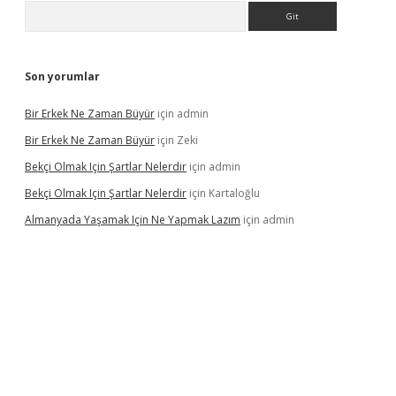
Arama
Son yorumlar
Bir Erkek Ne Zaman Büyür
için
admin
Bir Erkek Ne Zaman Büyür
için
Zeki
Bekçi Olmak Için Şartlar Nelerdir
için
admin
Bekçi Olmak Için Şartlar Nelerdir
için
Kartaloğlu
Almanyada Yaşamak Için Ne Yapmak Lazım
için
admin
lton bet güncel