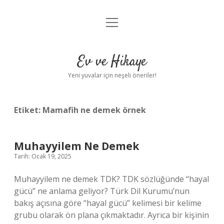
menüyü
Anasayfa
aç
Gizlilik Politikası
Ev ve Hikaye
Yasal Uyarı
Yeni yuvalar için neşeli öneriler!
Hakkımızda
Etiket:
Mamafih ne demek örnek
Muhayyilem Ne Demek
Tarih: Ocak 19, 2025
Muhayyilem ne demek TDK? TDK sözlüğünde “hayal
gücü” ne anlama geliyor? Türk Dil Kurumu’nun
bakış açısına göre “hayal gücü” kelimesi bir kelime
grubu olarak ön plana çıkmaktadır. Ayrıca bir kişinin