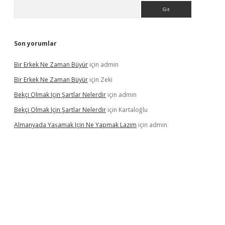
Arama
Son yorumlar
Bir Erkek Ne Zaman Büyür
için
admin
Bir Erkek Ne Zaman Büyür
için
Zeki
Bekçi Olmak Için Şartlar Nelerdir
için
admin
Bekçi Olmak Için Şartlar Nelerdir
için
Kartaloğlu
Almanyada Yaşamak Için Ne Yapmak Lazım
için
admin
lton bet güncel