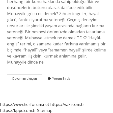
herhangi bir konu hakkında sahip olduğu fikir ve
düşüncelerin bütünü olarak da ifade edilebilir.
Muhayyile gücü ne demek? Zihnin imgeler, hayal
gücü, fantezi yaratma yeteneği. Geçmiş deneyim
unsurları ile şimdiki yaşam arasında bağlantı kurma
yeteneği. Bir nesneyi önümüzde olmadan tasarlama
yeteneği. Muhayyel etmek ne demek TDK? “Hayâl-
engîz” terimi, o zamana kadar farkına varılmamış bir
biçimde, “hayalî” veya “tamamen hayalî” şiirde kelime
ve kavram ilişkisini kurmak anlamına gelir.
Muhayyile dinde ne…
Muhayyilem
Devamını okuyun
Yorum Bırak
Ne
Demek
https://www.herforum.net
https://vaki.com.tr
https://kppd.com.tr
Sitemap