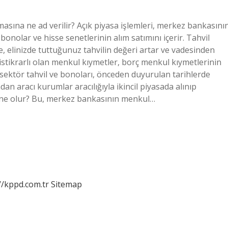
asına ne ad verilir? Açık piyasa işlemleri, merkez bankasını
bonolar ve hisse senetlerinin alım satımını içerir. Tahvil
, elinizde tuttuğunuz tahvilin değeri artar ve vadesinden
stikrarlı olan menkul kıymetler, borç menkul kıymetlerinin
zel sektör tahvil ve bonoları, önceden duyurulan tarihlerde
ndan aracı kurumlar aracılığıyla ikincil piyasada alınıp
e ne olur? Bu, merkez bankasının menkul…
//kppd.com.tr
Sitemap