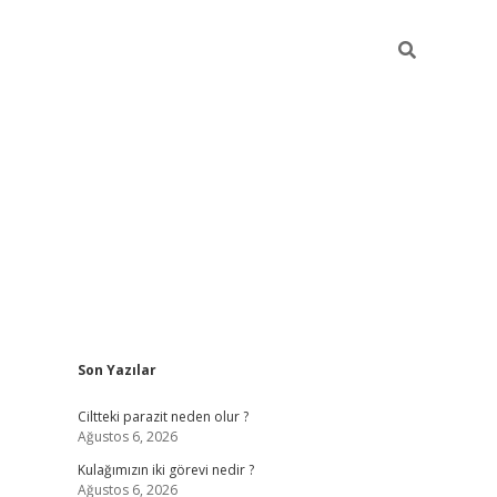
Sidebar
Son Yazılar
hilton bet 
Ciltteki parazit neden olur ?
Ağustos 6, 2026
Kulağımızın iki görevi nedir ?
Ağustos 6, 2026