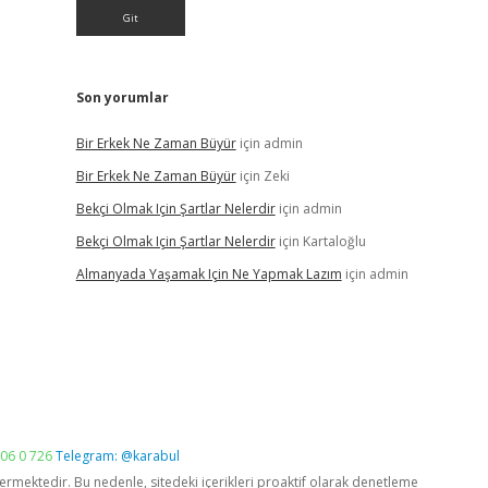
Son yorumlar
Bir Erkek Ne Zaman Büyür
için
admin
Bir Erkek Ne Zaman Büyür
için
Zeki
Bekçi Olmak Için Şartlar Nelerdir
için
admin
Bekçi Olmak Için Şartlar Nelerdir
için
Kartaloğlu
Almanyada Yaşamak Için Ne Yapmak Lazım
için
admin
06 0 726
Telegram: @karabul
vermektedir. Bu nedenle, sitedeki içerikleri proaktif olarak denetleme