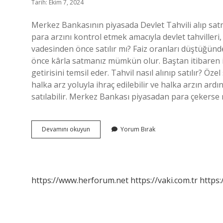
Tarih: Ekim 7, 2024
Merkez Bankasının piyasada Devlet Tahvili alıp satm
para arzını kontrol etmek amacıyla devlet tahvilleri, 
vadesinden önce satılır mı? Faiz oranları düştüğünde
önce kârla satmanız mümkün olur. Baştan itibaren i
getirisini temsil eder. Tahvil nasıl alınıp satılır? Ö
halka arz yoluyla ihraç edilebilir ve halka arzın ardı
satılabilir. Merkez Bankası piyasadan para çekers
Merkez
Devamını okuyun
Yorum Bırak
Bankası
Tahvil
Satarsa
Ne
Olur
https://www.herforum.net
https://vaki.com.tr
https: