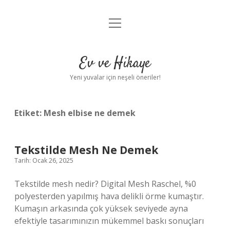
menüyü
Anasayfa
aç
Gizlilik Politikası
Ev ve Hikaye
Yasal Uyarı
Yeni yuvalar için neşeli öneriler!
Hakkımızda
Etiket:
Mesh elbise ne demek
Tekstilde Mesh Ne Demek
Tarih: Ocak 26, 2025
Tekstilde mesh nedir? Digital Mesh Raschel, %0
polyesterden yapılmış hava delikli örme kumaştır.
Kumaşın arkasında çok yüksek seviyede ayna
efektiyle tasarımınızın mükemmel baskı sonuçları