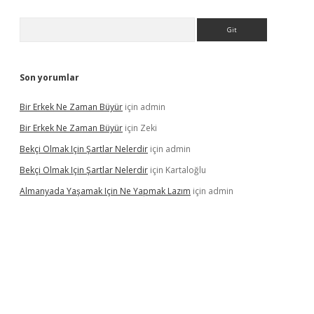
Arama
Son yorumlar
Bir Erkek Ne Zaman Büyür
için
admin
Bir Erkek Ne Zaman Büyür
için
Zeki
Bekçi Olmak Için Şartlar Nelerdir
için
admin
Bekçi Olmak Için Şartlar Nelerdir
için
Kartaloğlu
Almanyada Yaşamak Için Ne Yapmak Lazım
için
admin
ton bet güncel