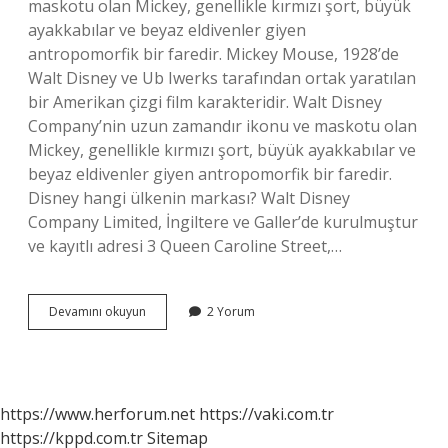
maskotu olan Mickey, genellikle kırmızı şort, büyük
ayakkabılar ve beyaz eldivenler giyen
antropomorfik bir faredir. Mickey Mouse, 1928’de
Walt Disney ve Ub Iwerks tarafından ortak yaratılan
bir Amerikan çizgi film karakteridir. Walt Disney
Company’nin uzun zamandır ikonu ve maskotu olan
Mickey, genellikle kırmızı şort, büyük ayakkabılar ve
beyaz eldivenler giyen antropomorfik bir faredir.
Disney hangi ülkenin markası? Walt Disney
Company Limited, İngiltere ve Galler’de kurulmuştur
ve kayıtlı adresi 3 Queen Caroline Street,…
Minnie
Devamını okuyun
2 Yorum
Mouse
Hangi
Ülkenin
https://www.herforum.net
https://vaki.com.tr
https://kppd.com.tr
Sitemap