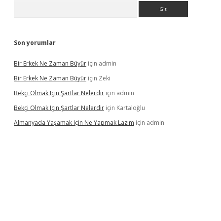
Arama
Son yorumlar
Bir Erkek Ne Zaman Büyür
için
admin
Bir Erkek Ne Zaman Büyür
için
Zeki
Bekçi Olmak Için Şartlar Nelerdir
için
admin
Bekçi Olmak Için Şartlar Nelerdir
için
Kartaloğlu
Almanyada Yaşamak Için Ne Yapmak Lazım
için
admin
ton bet güncel