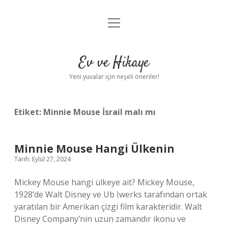
menüyü
Anasayfa
aç
Gizlilik Politikası
Ev ve Hikaye
Yasal Uyarı
Yeni yuvalar için neşeli öneriler!
Hakkımızda
Etiket:
Minnie Mouse İsrail malı mı
Minnie Mouse Hangi Ülkenin
Tarih: Eylül 27, 2024
Mickey Mouse hangi ülkeye ait? Mickey Mouse,
1928’de Walt Disney ve Ub Iwerks tarafından ortak
yaratılan bir Amerikan çizgi film karakteridir. Walt
Disney Company’nin uzun zamandır ikonu ve