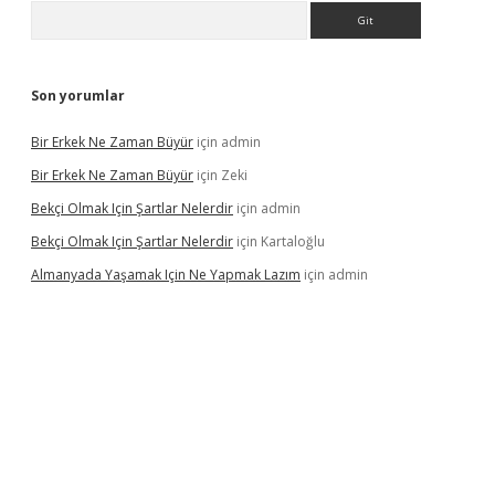
Arama
Son yorumlar
Bir Erkek Ne Zaman Büyür
için
admin
Bir Erkek Ne Zaman Büyür
için
Zeki
Bekçi Olmak Için Şartlar Nelerdir
için
admin
Bekçi Olmak Için Şartlar Nelerdir
için
Kartaloğlu
Almanyada Yaşamak Için Ne Yapmak Lazım
için
admin
ton bet güncel