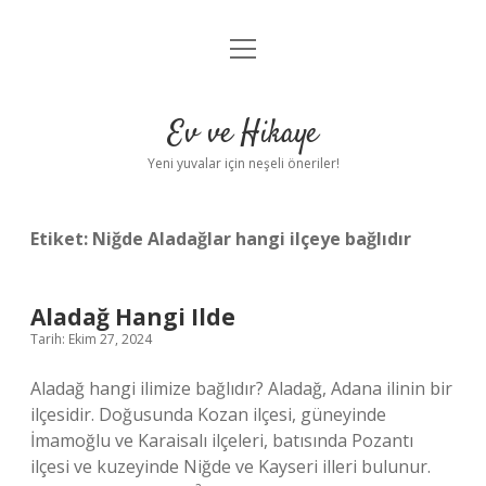
menüyü
Anasayfa
aç
Gizlilik Politikası
Ev ve Hikaye
Yasal Uyarı
Yeni yuvalar için neşeli öneriler!
Hakkımızda
Etiket:
Niğde Aladağlar hangi ilçeye bağlıdır
Aladağ Hangi Ilde
Tarih: Ekim 27, 2024
Aladağ hangi ilimize bağlıdır? Aladağ, Adana ilinin bir
ilçesidir. Doğusunda Kozan ilçesi, güneyinde
İmamoğlu ve Karaisalı ilçeleri, batısında Pozantı
ilçesi ve kuzeyinde Niğde ve Kayseri illeri bulunur.