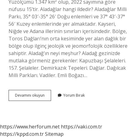
Yüzölçümü 1.347 km² olup, 2022 sayımına göre
nüfusu 15’tir. Aladağlar hangi ildedir? Aladağlar Milli
Parkı, 35° 03′-35° 26′ Doğu enlemleri ve 37° 43′-37°
56′ Kuzey enlemlerinde yer almaktadır. Kayseri,
Niğde ve Adana illerinin sınırları içerisindedir. Bölge,
Toros Dağları’nın orta kesiminde yer alan dağlık bir
bölge olup ilginç jeolojik ve jeomorfolojik özelliklere
sahiptir. Aladağ’ın neyi meşhur? Aladağ gezinizde
mutlaka görmeniz gerekenler: Kapuzbaşı Şelaleleri.
157. Şelaleler. Demirkazık Tepeleri. Dağlar. Dağılcak
Milli Parkları. Vadiler. Emli Boğazı…
Aladağ
Devamını okuyun
Yorum Bırak
Hangi
Ilde
https://www.herforum.net
https://vaki.com.tr
https://kppd.com.tr
Sitemap