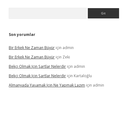
Arama
Son yorumlar
Bir Erkek Ne Zaman Büyür
için
admin
Bir Erkek Ne Zaman Büyür
için
Zeki
Bekçi Olmak Için Şartlar Nelerdir
için
admin
Bekçi Olmak Için Şartlar Nelerdir
için
Kartaloğlu
Almanyada Yaşamak Için Ne Yapmak Lazım
için
admin
ton bet güncel