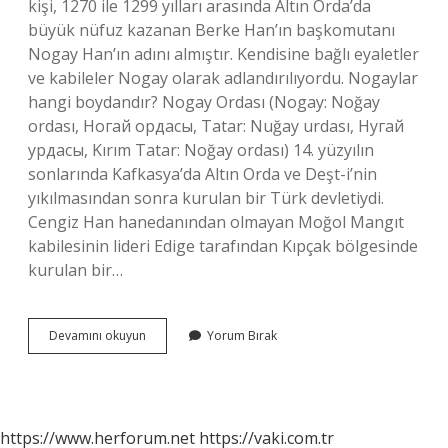
kişi, 1270 ile 1299 yılları arasında Altın Orda’da
büyük nüfuz kazanan Berke Han’ın başkomutanı
Nogay Han’ın adını almıştır. Kendisine bağlı eyaletler
ve kabileler Nogay olarak adlandırılıyordu. Nogaylar
hangi boydandır? Nogay Ordası (Nogay: Noğay
ordası, Ногай ордасы, Tatar: Nuğay urdası, Нугай
урдасы, Kırım Tatar: Noğay ordası) 14. yüzyılın
sonlarında Kafkasya’da Altın Orda ve Deşt-i’nin
yıkılmasından sonra kurulan bir Türk devletiydi.
Cengiz Han hanedanından olmayan Moğol Mangıt
kabilesinin lideri Edige tarafından Kıpçak bölgesinde
kurulan bir…
Nogay
Devamını okuyun
Yorum Bırak
Turkleri
Nereden
Gelmistir
https://www.herforum.net
https://vaki.com.tr