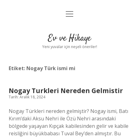
menüyü
Anasayfa
aç
Gizlilik Politikası
Ev ve Hikaye
Yasal Uyarı
Yeni yuvalar için neşeli öneriler!
Hakkımızda
Etiket:
Nogay Türk ismi mi
Nogay Turkleri Nereden Gelmistir
Tarih: Aralık 18, 2024
Nogay Türkleri nereden gelmiştir? Nogay ismi, Batı
Kırım’daki Aksu Nehri ile Özü Nehri arasındaki
bölgede yaşayan Kıpçak kabilesinden gelir ve kabile
reisliğini büyükbabası Tuval Bey’den almıştır. Bu