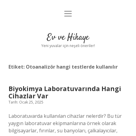
menüyü
Anasayfa
aç
Gizlilik Politikası
Ev ve Hikaye
Yasal Uyarı
Yeni yuvalar için neşeli öneriler!
Hakkımızda
Etiket:
Otoanalizör hangi testlerde kullanılır
Biyokimya Laboratuvarında Hangi
Cihazlar Var
Tarih: Ocak 25, 2025
Laboratuvarda kullanılan cihazlar nelerdir? Bu tür
yaygın laboratuvar ekipmanlarına örnek olarak
bilgisayarlar, fırınlar, su banyoları, çalkalayıcılar,