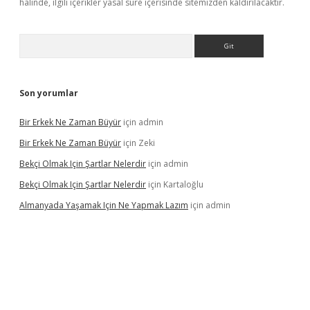
halinde, ilgili içerikler yasal süre içerisinde sitemizden kaldırılacaktır.
Arama
Son yorumlar
Bir Erkek Ne Zaman Büyür
için
admin
Bir Erkek Ne Zaman Büyür
için
Zeki
Bekçi Olmak Için Şartlar Nelerdir
için
admin
Bekçi Olmak Için Şartlar Nelerdir
için
Kartaloğlu
Almanyada Yaşamak Için Ne Yapmak Lazım
için
admin