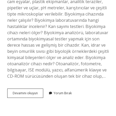
cam eşyalar, plastik ekipmanlar, analitik teraziler,
pipetler ve uçlar, pH metreler, karıştırıcılar ve çeşitli
tipte mikroskoplar verilebilir. Biyokimya cihazında
neler çalışılır? Biyokimya laboratuvarında hangi
hastalıklar incelenir? Kan sayımı testleri. Biyokimya
cihazı neleri ölçer? Biyokimya analizörü, laboratuvar
ortamında biyokimyasal testler yapmak için son
derece hassas ve gelişmiş bir cihazdır. Kan, idrar ve
beyin omurilik sıvısı gibi biyolojik örneklerdeki çeşitli
kimyasal bileşenleri ölçer ve analiz eder. Biyokimya
otoanalizör cihazı nedir? Otoanalizör, fotometre,
bilgisayar, ISE modülü, yazıcı, alfanümerik klavye ve
CD-ROM sürücüsünden oluşan tek bir cihaz olup,…
Biyokimya
Devamını okuyun
Yorum Bırak
Laboratuvarında
Hangi
Cihazlar
Var