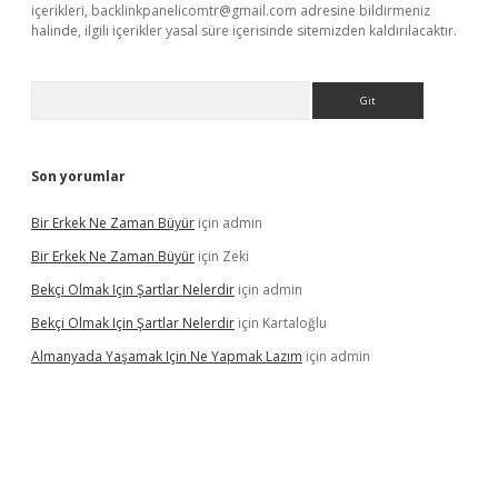
içerikleri,
backlinkpanelicomtr@gmail.com
adresine bildirmeniz
halinde, ilgili içerikler yasal süre içerisinde sitemizden kaldırılacaktır.
Arama
Son yorumlar
Bir Erkek Ne Zaman Büyür
için
admin
Bir Erkek Ne Zaman Büyür
için
Zeki
Bekçi Olmak Için Şartlar Nelerdir
için
admin
Bekçi Olmak Için Şartlar Nelerdir
için
Kartaloğlu
Almanyada Yaşamak Için Ne Yapmak Lazım
için
admin