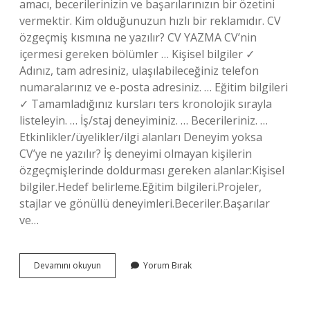
amacı, becerilerinizin ve başarılarınızın bir özetini
vermektir. Kim olduğunuzun hızlı bir reklamıdır. CV
özgeçmiş kısmına ne yazılır? CV YAZMA CV’nin
içermesi gereken bölümler … Kişisel bilgiler ✓
Adınız, tam adresiniz, ulaşılabileceğiniz telefon
numaralarınız ve e-posta adresiniz. … Eğitim bilgileri
✓ Tamamladığınız kursları ters kronolojik sırayla
listeleyin. … İş/staj deneyiminiz. … Becerileriniz. …
Etkinlikler/üyelikler/ilgi alanları Deneyim yoksa
CV’ye ne yazılır? İş deneyimi olmayan kişilerin
özgeçmişlerinde doldurması gereken alanlar:Kişisel
bilgiler.Hedef belirleme.Eğitim bilgileri.Projeler,
stajlar ve gönüllü deneyimleri.Beceriler.Başarılar
ve…
Cv
Devamını okuyun
Yorum Bırak
De
Klasik
Özgeçmişe