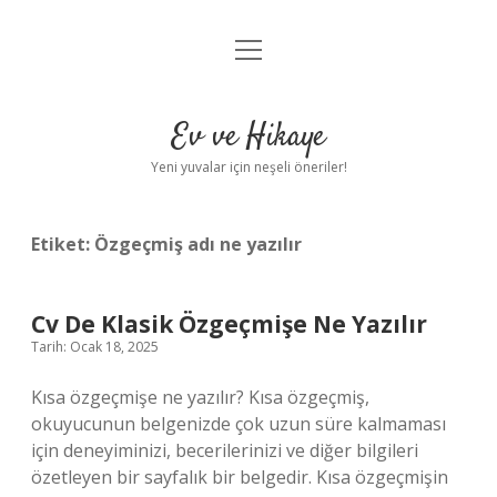
menüyü
Anasayfa
aç
Gizlilik Politikası
Ev ve Hikaye
Yasal Uyarı
Yeni yuvalar için neşeli öneriler!
Hakkımızda
Etiket:
Özgeçmiş adı ne yazılır
Cv De Klasik Özgeçmişe Ne Yazılır
Tarih: Ocak 18, 2025
Kısa özgeçmişe ne yazılır? Kısa özgeçmiş,
okuyucunun belgenizde çok uzun süre kalmaması
için deneyiminizi, becerilerinizi ve diğer bilgileri
özetleyen bir sayfalık bir belgedir. Kısa özgeçmişin