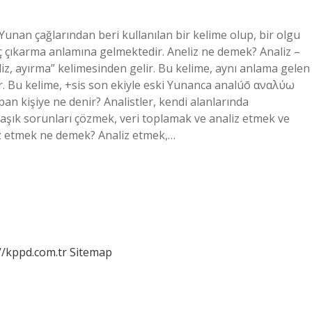
Yunan çağlarından beri kullanılan bir kelime olup, bir olgu
 çıkarma anlamına gelmektedir. Aneliz ne demek? Analiz –
liz, ayırma” kelimesinden gelir. Bu kelime, aynı anlama gelen
r. Bu kelime, +sis son ekiyle eski Yunanca analúō αναλύω
pan kişiye ne denir? Analistler, kendi alanlarında
maşık sorunları çözmek, veri toplamak ve analiz etmek ve
liz etmek ne demek? Analiz etmek,…
//kppd.com.tr
Sitemap