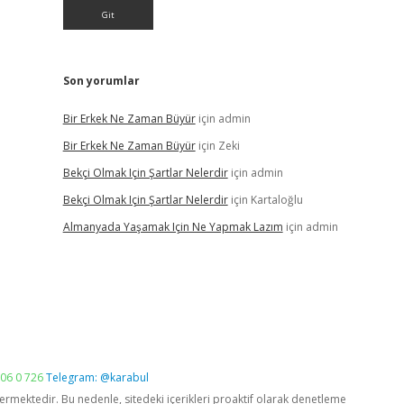
Son yorumlar
Bir Erkek Ne Zaman Büyür
için
admin
Bir Erkek Ne Zaman Büyür
için
Zeki
Bekçi Olmak Için Şartlar Nelerdir
için
admin
Bekçi Olmak Için Şartlar Nelerdir
için
Kartaloğlu
Almanyada Yaşamak Için Ne Yapmak Lazım
için
admin
06 0 726
Telegram: @karabul
vermektedir. Bu nedenle, sitedeki içerikleri proaktif olarak denetleme