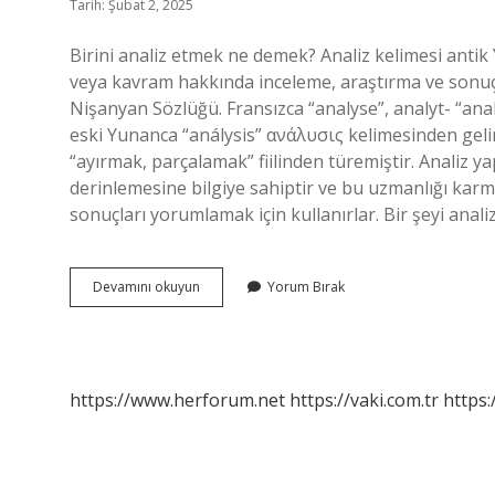
Tarih: Şubat 2, 2025
Birini analiz etmek ne demek? Analiz kelimesi antik 
veya kavram hakkında inceleme, araştırma ve sonuç
Nişanyan Sözlüğü. Fransızca “analyse”, analyt- “ana
eski Yunanca “análysis” ανάλυσις kelimesinden geli
“ayırmak, parçalamak” fiilinden türemiştir. Analiz ya
derinlemesine bilgiye sahiptir ve bu uzmanlığı kar
sonuçları yorumlamak için kullanırlar. Bir şeyi ana
Analizan
Devamını okuyun
Yorum Bırak
Ne
Demek
https://www.herforum.net
https://vaki.com.tr
https: