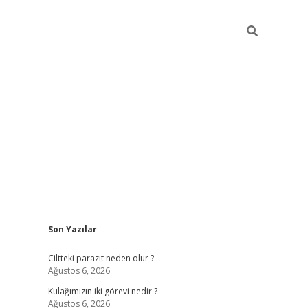
Sidebar
Son Yazılar
hilton bet 
Ciltteki parazit neden olur ?
Ağustos 6, 2026
Kulağımızın iki görevi nedir ?
Ağustos 6, 2026