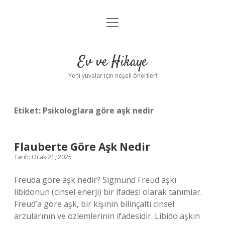
menüyü
Anasayfa
aç
Gizlilik Politikası
Ev ve Hikaye
Yasal Uyarı
Yeni yuvalar için neşeli öneriler!
Hakkımızda
Etiket:
Psikologlara göre aşk nedir
Flauberte Göre Aşk Nedir
Tarih: Ocak 21, 2025
Freuda göre aşk nedir? Sigmund Freud aşkı
libidonun (cinsel enerji) bir ifadesi olarak tanımlar.
Freud’a göre aşk, bir kişinin bilinçaltı cinsel
arzularının ve özlemlerinin ifadesidir. Libido aşkın