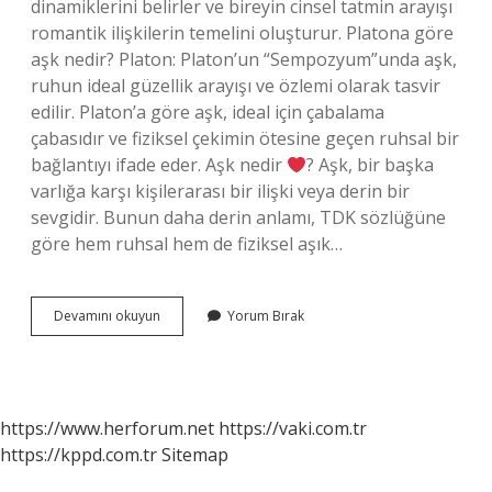
dinamiklerini belirler ve bireyin cinsel tatmin arayışı
romantik ilişkilerin temelini oluşturur. Platona göre
aşk nedir? Platon: Platon’un “Sempozyum”unda aşk,
ruhun ideal güzellik arayışı ve özlemi olarak tasvir
edilir. Platon’a göre aşk, ideal için çabalama
çabasıdır ve fiziksel çekimin ötesine geçen ruhsal bir
bağlantıyı ifade eder. Aşk nedir
? Aşk, bir başka
varlığa karşı kişilerarası bir ilişki veya derin bir
sevgidir. Bunun daha derin anlamı, TDK sözlüğüne
göre hem ruhsal hem de fiziksel aşık…
Flauberte
Devamını okuyun
Yorum Bırak
Göre
Aşk
Nedir
https://www.herforum.net
https://vaki.com.tr
https://kppd.com.tr
Sitemap