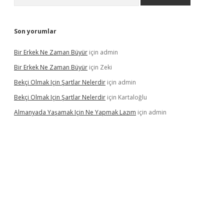
Son yorumlar
Bir Erkek Ne Zaman Büyür
için
admin
Bir Erkek Ne Zaman Büyür
için
Zeki
Bekçi Olmak Için Şartlar Nelerdir
için
admin
Bekçi Olmak Için Şartlar Nelerdir
için
Kartaloğlu
Almanyada Yaşamak Için Ne Yapmak Lazım
için
admin
hilton bet güncel