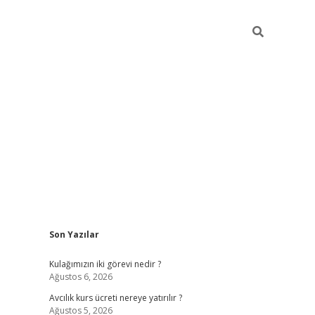
Sidebar
Son Yazılar
hilton be
Kulağımızın iki görevi nedir ?
Ağustos 6, 2026
Avcılık kurs ücreti nereye yatırılır ?
Ağustos 5, 2026