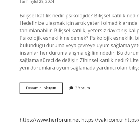
Tarih: Eylül 28, 2024
Bilişsel katılık nedir psikolojide? Bilişsel katılık nedi
Hedefinize ulaşmak için artık yeterli olmadıklarında
tanımlanabilir. Bilişsel katılık, yetersiz davranış ka
Psikolojik esneklik ne demek? Psikolojik esneklik, b
bulunduğu duruma veya çevreye uyum sağlama yetene
insanlar her duruma alışma eğilimindedir. Bu duruml
sağlama süreci de değişir. Zihinsel katılık nedir? Lite
yeni durumlara uyum sağlamada yardımcı olan biliş
Psikolojik
Devamını okuyun
2 Yorum
Katılık
Nedir
https://www.herforum.net
https://vaki.com.tr
https: