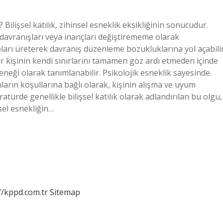
r? Bilişsel katılık, zihinsel esneklik eksikliğinin sonucudur.
 davranışları veya inançları değiştirememe olarak
lıpları üreterek davranış düzenleme bozukluklarına yol açabilir
ir kişinin kendi sınırlarını tamamen göz ardı etmeden içinde
ği olarak tanımlanabilir. Psikolojik esneklik sayesinde
arın koşullarına bağlı olarak, kişinin alışma ve uyum
ratürde genellikle bilişsel katılık olarak adlandırılan bu olgu,
sel esnekliğin…
//kppd.com.tr
Sitemap