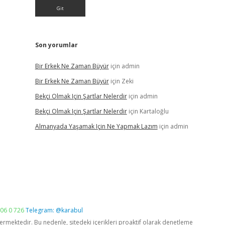
Son yorumlar
Bir Erkek Ne Zaman Büyür
için
admin
Bir Erkek Ne Zaman Büyür
için
Zeki
Bekçi Olmak Için Şartlar Nelerdir
için
admin
Bekçi Olmak Için Şartlar Nelerdir
için
Kartaloğlu
Almanyada Yaşamak Için Ne Yapmak Lazım
için
admin
06 0 726
Telegram: @karabul
vermektedir. Bu nedenle, sitedeki içerikleri proaktif olarak denetleme