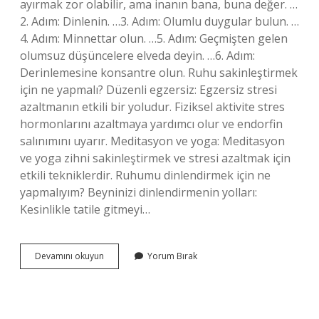
ayırmak zor olabilir, ama inanın bana, buna değer. …
2. Adım: Dinlenin. …3. Adım: Olumlu duygular bulun. …
4. Adım: Minnettar olun. …5. Adım: Geçmişten gelen
olumsuz düşüncelere elveda deyin. …6. Adım:
Derinlemesine konsantre olun. Ruhu sakinleştirmek
için ne yapmalı? Düzenli egzersiz: Egzersiz stresi
azaltmanın etkili bir yoludur. Fiziksel aktivite stres
hormonlarını azaltmaya yardımcı olur ve endorfin
salınımını uyarır. Meditasyon ve yoga: Meditasyon
ve yoga zihni sakinleştirmek ve stresi azaltmak için
etkili tekniklerdir. Ruhumu dinlendirmek için ne
yapmalıyım? Beyninizi dinlendirmenin yolları:
Kesinlikle tatile gitmeyi…
Ruhu
Devamını okuyun
Yorum Bırak
Rahatlatmak
Için
Ne
Yapmalı