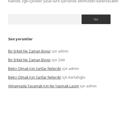
halinde, ilgili içerikler yasal süre içerisinde sitemizden kaldırılacaktır.
Arama
Son yorumlar
Bir Erkek Ne Zaman Büyür
için
admin
Bir Erkek Ne Zaman Büyür
için
Zeki
Bekçi Olmak Için Şartlar Nelerdir
için
admin
Bekçi Olmak Için Şartlar Nelerdir
için
Kartaloğlu
Almanyada Yaşamak Için Ne Yapmak Lazım
için
admin