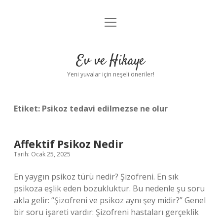
menüyü
Anasayfa
aç
Gizlilik Politikası
Ev ve Hikaye
Yasal Uyarı
Yeni yuvalar için neşeli öneriler!
Hakkımızda
Etiket:
Psikoz tedavi edilmezse ne olur
Affektif Psikoz Nedir
Tarih: Ocak 25, 2025
En yaygın psikoz türü nedir? Şizofreni. En sık
psikoza eşlik eden bozukluktur. Bu nedenle şu soru
akla gelir: “Şizofreni ve psikoz aynı şey midir?” Genel
bir soru işareti vardır: Şizofreni hastaları gerçeklik