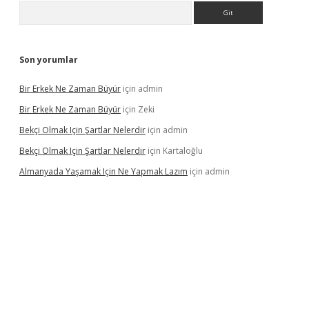
Arama
Son yorumlar
Bir Erkek Ne Zaman Büyür
için
admin
Bir Erkek Ne Zaman Büyür
için
Zeki
Bekçi Olmak Için Şartlar Nelerdir
için
admin
Bekçi Olmak Için Şartlar Nelerdir
için
Kartaloğlu
Almanyada Yaşamak Için Ne Yapmak Lazım
için
admin
ton bet güncel