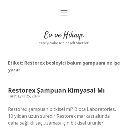
menüyü
Anasayfa
aç
Gizlilik Politikası
Ev ve Hikaye
Yasal Uyarı
Yeni yuvalar için neşeli öneriler!
Hakkımızda
Etiket:
Restorex besleyici bakım şampuanı ne işe
yarar
Restorex Şampuan Kimyasal Mı
Tarih: Eylül 25, 2024
Restorex şampuan bitkisel mi? Biota Laboratories,
10 yıldan uzun süredir Restorex markası altında
daha sağlıklı saç uzaması için bitkisel ürünler