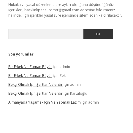
Hukuka ve yasal düzenlemelere aykırı olduğunu düşündüğünüz
içerikleri,
backlinkpanelicomtr@gmail.com
adresine bildirmeniz
halinde, ilgili içerikler yasal süre içerisinde sitemizden kaldırılacaktır.
Arama
Son yorumlar
Bir Erkek Ne Zaman Büyür
için
admin
Bir Erkek Ne Zaman Büyür
için
Zeki
Bekçi Olmak Için Şartlar Nelerdir
için
admin
Bekçi Olmak Için Şartlar Nelerdir
için
Kartaloğlu
Almanyada Yaşamak Için Ne Yapmak Lazım
için
admin