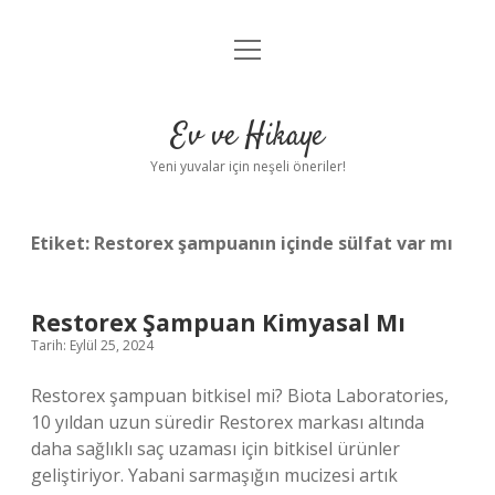
menüyü
Anasayfa
aç
Gizlilik Politikası
Ev ve Hikaye
Yasal Uyarı
Yeni yuvalar için neşeli öneriler!
Hakkımızda
Etiket:
Restorex şampuanın içinde sülfat var mı
Restorex Şampuan Kimyasal Mı
Tarih: Eylül 25, 2024
Restorex şampuan bitkisel mi? Biota Laboratories,
10 yıldan uzun süredir Restorex markası altında
daha sağlıklı saç uzaması için bitkisel ürünler
geliştiriyor. Yabani sarmaşığın mucizesi artık