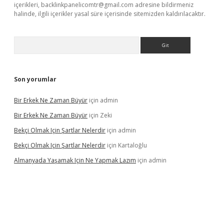
içerikleri,
backlinkpanelicomtr@gmail.com
adresine bildirmeniz
halinde, ilgili içerikler yasal süre içerisinde sitemizden kaldırılacaktır.
Arama
Son yorumlar
Bir Erkek Ne Zaman Büyür
için
admin
Bir Erkek Ne Zaman Büyür
için
Zeki
Bekçi Olmak Için Şartlar Nelerdir
için
admin
Bekçi Olmak Için Şartlar Nelerdir
için
Kartaloğlu
Almanyada Yaşamak Için Ne Yapmak Lazım
için
admin